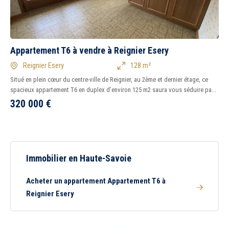
Tous
Ancien
Neuf
1
2
3
4
5
6
7
8
Appartement T6 à vendre à Reignier Esery
Balcon
Terrasse
Reignier Esery
128 m²
Piscine
Garage
Situé en plein cœur du centre-ville de Reignier, au 2ème et dernier étage, ce
Parking
Chambre au rez-de-
spacieux appartement T6 en duplex d’environ 125 m2 saura vous séduire pa...
chaussée
320 000
€
Immobilier en Haute-Savoie
Acheter un appartement Appartement T6 à
Reignier Esery