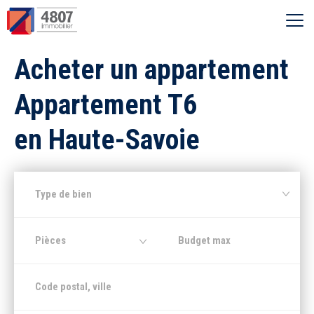
Ouvrir le menu
Acheter un appartement
Vente
Appartement T6
Location
en Haute-Savoie
Syndic
Type de bien
Estimer
Pièces
Nos agences
Recherche par ville