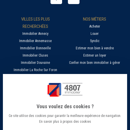
VILLES LES PLUS
NOS MÉTIERS
RECHERCHÉES
Acheter
Immobilier Annecy
Louer
Immobilier Annemasse
Syndic
Immobilier Bonneville
Estimer mon bien à vendre
Immobilier Cluses
Estimer un loyer
Immobilier Douvaine
Confier mon bien immobilier à gérer
Immobilier La Roche Sur Foron
À PROPOS
SERVICES EN LIGNE
Nos agences 4807
Estimer mon bien immobilier en ligne
Qui sommes nous ?
Candidature location
Vous voulez des cookies ?
Barème Gestion / Location
Recherche d'un bien par ville
Ce site utilise des cookies pour garantir la meilleure expérience de navigation.
Barème Transaction immobilière
Offres d’emploi - Recrutement
En savoir plus à propos des cookies
Contact
Conseils et Actualités