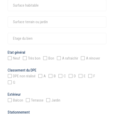
Etat général
Neuf
Très bon
Bon
A rafraichir
A rénover
Classement du DPE
DPE non réalisé
A
B
C
D
E
F
G
Extérieur
Balcon
Terrasse
Jardin
Stationnement