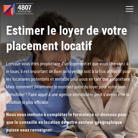
Ouvrir le menu
Estimer le loyer de votre
Vente
placement locatif
Location
Lorsque vous êtes propriétaire d'un logement et que vous cherchez à
Syndic
le louer, il est important de fixer un loyer qui soit à la fois attractif pour
les locataires potentiels et rentable pour vous en tant que propriétaire.
Mais comment déterminer le montant juste du loyer pour votre bien
Estimer
immobilier ? Faire appel à une agence immobilière peut s'avérer être la
solution la plus efficace.
Nos agences
Nous vous invitons à compléter le formulaire ci-dessous pour
que le conseillé en location de votre secteur géographique
Recherche par ville
puisse vous renseigner.