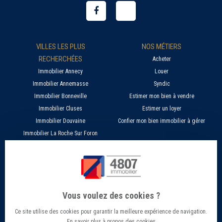
VILLES LES PLUS
NOS MÉTIERS
RECHERCHÉES
Acheter
Immobilier Annecy
Louer
Immobilier Annemasse
Syndic
Immobilier Bonneville
Estimer mon bien à vendre
Immobilier Cluses
Estimer un loyer
Immobilier Douvaine
Confier mon bien immobilier à gérer
Immobilier La Roche Sur Foron
À PROPOS
SERVICES EN LIGNE
Nos agences 4807
Estimer mon bien immobilier en ligne
Qui sommes nous ?
Candidature location
Vous voulez des cookies ?
Barème Gestion / Location
Recherche d'un bien par ville
Ce site utilise des cookies pour garantir la meilleure expérience de navigation.
Barème Transaction immobilière
Offres d’emploi - Recrutement
En savoir plus à propos des cookies