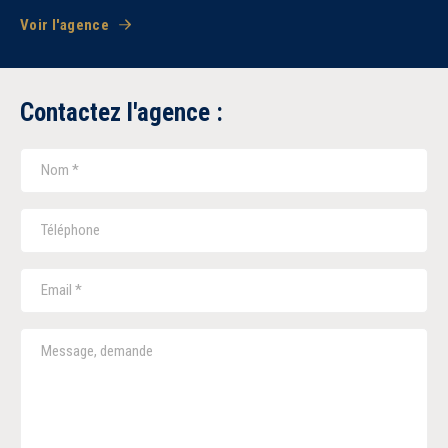
Voir l'agence
Contactez l'agence :
5 km
10 km
15 km
20 km
1
2
3
4
5
6
7
8
Tous
Ancien
Neuf
Balcon
Terrasse