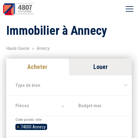
Ouvrir le menu
Immobilier à Annecy
Vente
Location
Haute-Savoie
Annecy
Acheter
Louer
Syndic
Type de bien
Estimer
Pièces
Nos agences
Code postal, ville
×
74000 Annecy
Recherche par ville