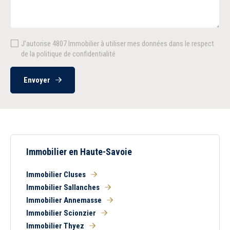
Piscine
Garage
Parking
Chambre au rez-de-
chaussée
J’autorise 4807 Immobilier à utiliser mes données dans le respect
de la politique de confidentialité
Envoyer
Immobilier en Haute-Savoie
Immobilier Cluses
Immobilier Sallanches
Immobilier Annemasse
Immobilier Scionzier
Immobilier Thyez