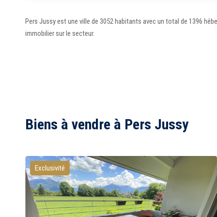
Pers Jussy est une ville de 3052 habitants avec un total de 1396 hé
1
2
immobilier sur le secteur.
3
4
5
6
7
8
Biens à vendre à Pers Jussy
Exclusivité