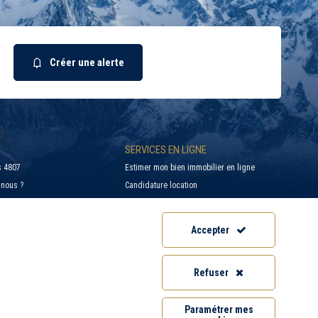
Créer une alerte
SERVICES EN LIGNE
 4807
Estimer mon bien immobilier en ligne
nous ?
Candidature location
on / Location
Recherche d'un bien par ville
saction immobilière
Offres d’emploi - Recrutement
Accepter
Conseils et Actualités
ales
Accès Extranet
Refuser
confidentialité
Informations Géorisques
es cookies
Paramétrer mes