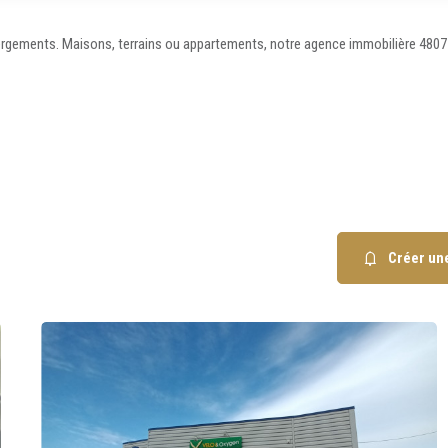
bergements. Maisons, terrains ou appartements, notre agence immobilière 4807
5 km
10 km
Tou
Créer une
Balcon
Piscine
Parking