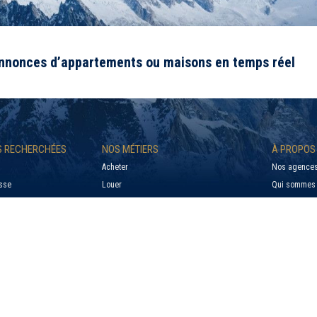
annonces d’appartements ou maisons en temps réel
US RECHERCHÉES
NOS MÉTIERS
À PROPOS
Acheter
Nos agences
sse
Louer
Qui sommes 
le
Syndic
Barème Gesti
Estimer mon bien à vendre
Barème Tran
e
Estimer un loyer
Contact
e Sur Foron
Confier mon bien immobilier à gérer
Mentions lég
Politique de 
Paramétrer l