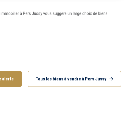
 immobilier à Pers Jussy vous suggère un large choix de biens
15 km
20 km
s
Ancien
Neuf
 alerte
Tous les biens à vendre à Pers Jussy
Terrasse
Garage
Chambre au rez-de-
chaussée