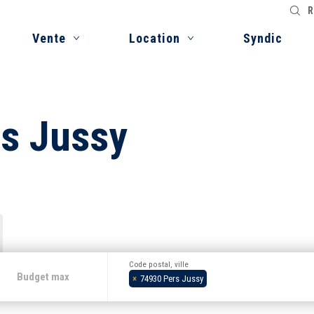
R
Vente
Location
Syndic
rs Jussy
Code postal, ville
×
74930 Pers Jussy