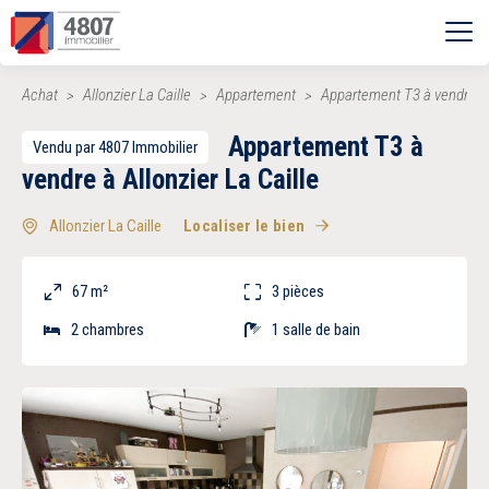
Ouvrir le menu
Achat
Allonzier La Caille
Appartement
Appartement T3 à vendre à A
Vente
Appartement T3 à
Vendu par 4807 Immobilier
Location
vendre à Allonzier La Caille
Allonzier La Caille
Localiser le bien
Syndic
67 m²
3 pièces
Estimer
2 chambres
1 salle de bain
Nos agences
Recherche par ville