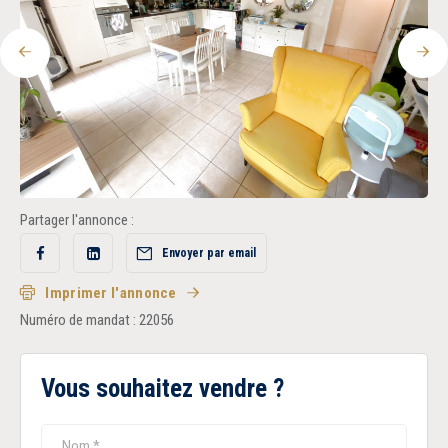
Recrutement
Précédent
Sui
Accès extranet
Partager l'annonce :
Envoyer par email
Partager
Partager
sur
sur
Facebook
LinkedIn
Imprimer l'annonce
Numéro de mandat : 22056
Vous souhaitez vendre ?