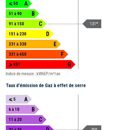
A
⩽ 50
B
51 à 90
C
131*
91 à 150
D
151 à 230
E
231 à 330
F
331 à 450
G
⩾ 451
Indice de mesure : kWhEP/m²/an
Taux d'émission de Gaz à effet de serre
A
⩽ 5
B
6 à 10
C
11 à 20
D
30*
21 à 35