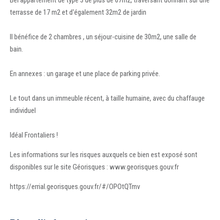
Bel appartement de type 3 de plus de 67m2, traversant donnant sur une
terrasse de 17 m2 et d'également 32m2 de jardin
Il bénéfice de 2 chambres , un séjour-cuisine de 30m2, une salle de
bain.
En annexes : un garage et une place de parking privée.
Le tout dans un immeuble récent, à taille humaine, avec du chaffauge
individuel
Idéal Frontaliers !
Les informations sur les risques auxquels ce bien est exposé sont
disponibles sur le site Géorisques : www.georisques.gouv.fr
https://errial.georisques.gouv.fr/#/OPOtQTmv