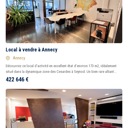
Local à vendre à Annecy
Annecy
Découvrez ce local d’activité en excellent état d’environ 173 m2, idéalement
situé dans la dynamique zone des Cesardes à Seynod. Un bien rare alliant...
422 646
€
5 km
10 km
15 km
20 km
1
2
3
4
5
6
7
8