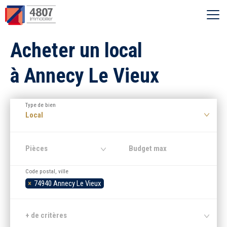
Ouvrir le menu
Acheter un local
Vente
à Annecy Le Vieux
Location
Type de bien
Syndic
Local
Estimer
Pièces
Code postal, ville
Nos agences
×
74940 Annecy Le Vieux
Recherche par ville
+ de critères