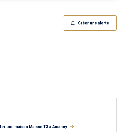
15 km
20 km
Créer une alerte
s
Ancien
Neuf
Terrasse
Garage
Chambre au rez-de-
chaussée
ter une maison Maison T3 à Amancy