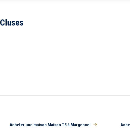
5 km
10 km
 Cluses
Tou
Balcon
Piscine
Parking
Acheter une maison Maison T3 à Margencel
Ache