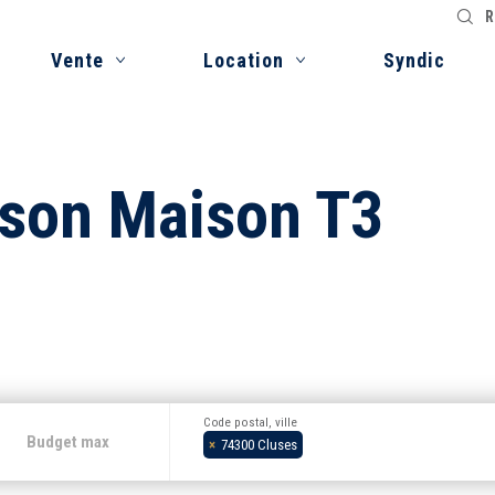
R
Vente
Location
Syndic
ison Maison T3
Code postal, ville
×
74300 Cluses