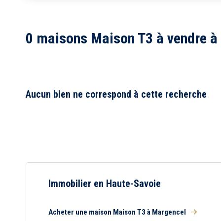
1
2
0 maisons Maison T3 à vendre à
3
4
5
6
7
8
Aucun bien ne correspond à cette recherche
Immobilier en Haute-Savoie
Acheter une maison Maison T3 à Margencel