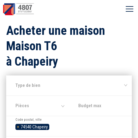
Ouvrir le menu
Acheter une maison
Vente
Maison T6
Location
à Chapeiry
Syndic
Type de bien
Estimer
Pièces
Nos agences
Code postal, ville
×
74540 Chapeiry
Recherche par ville