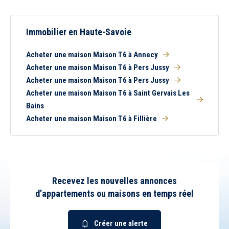
5 km
10 km
15 km
20 km
Immobilier en Haute-Savoie
Acheter une maison Maison T6 à Annecy
Acheter une maison Maison T6 à Pers Jussy
Acheter une maison Maison T6 à Pers Jussy
Acheter une maison Maison T6 à Saint Gervais Les
Bains
1
2
3
4
5
6
7
8
Acheter une maison Maison T6 à Fillière
Tous
Ancien
Neuf
Balcon
Terrasse
Piscine
Garage
Recevez les nouvelles annonces
Parking
Chambre au rez-de-
chaussée
d’appartements ou maisons en temps réel
Créer une alerte