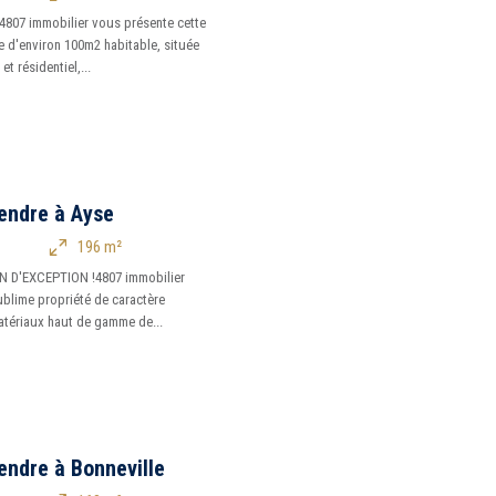
807 immobilier vous présente cette
e d'environ 100m2 habitable, située
t résidentiel,...
endre à Ayse
196 m²
EN D'EXCEPTION !4807 immobilier
ublime propriété de caractère
atériaux haut de gamme de...
endre à Bonneville