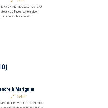
92 m²
- MAISON INDIVIDUELLE - COTEAU
coteaux de Thyez, cette maison
renable sur la vallée et...
10)
endre à Marignier
184 m²
MMOBILIER - VILLA DE PLEIN PIED -
 la commune de Marignier, dans un