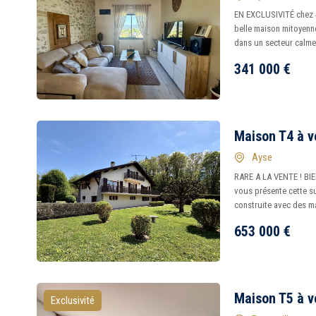
EN EXCLUSIVITÉ chez 4
belle maison mitoyenn
dans un secteur calme e
341 000
€
Maison T4 à v
Ayse
RARE A LA VENTE ! BI
vous présente cette s
construite avec des m
653 000
€
Maison T5 à v
Exclusivité