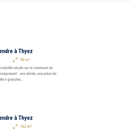
5 km
10 km
endre à Thyez
90 m²
ividuelle située sur la commune de
comprenant : une entrée, une pièce de
le à granules...
endre à Thyez
162 m²