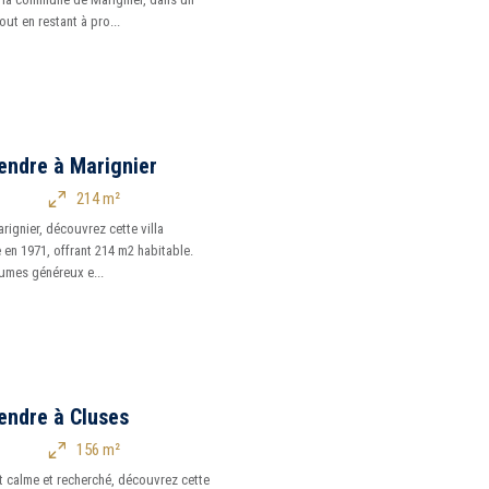
ut en restant à pro...
endre à Marignier
214 m²
rignier, découvrez cette villa
e en 1971, offrant 214 m2 habitable.
lumes généreux e...
endre à Cluses
156 m²
 calme et recherché, découvrez cette