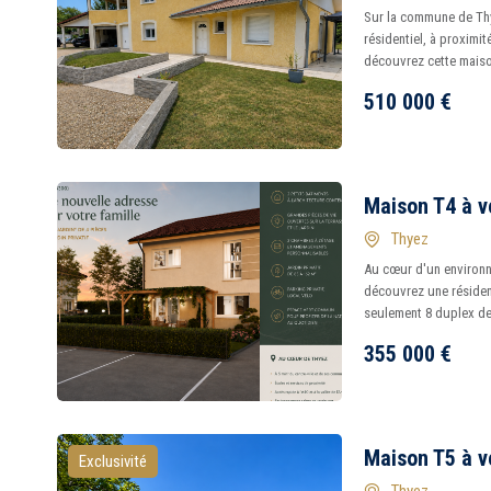
Sur la commune de Thy
résidentiel, à proximi
découvrez cette maison
510 000
€
Maison T4 à v
Thyez
Au cœur d'un environn
découvrez une résiden
seulement 8 duplex de 
355 000
€
Maison T5 à v
Exclusivité