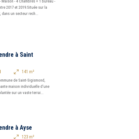
 Maison - 4 Chambres + 1 bureau -
tre 2017 et 2019.Située sur la
 dans un secteur rech...
endre à Saint
d
141 m²
 commune de Saint-Sigismond,
ante maison individuelle d’une
antée sur un vaste terrai...
endre à Ayse
123 m²