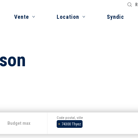
R
Vente
Location
Syndic
ison
Code postal, ville
×
74300 Thyez