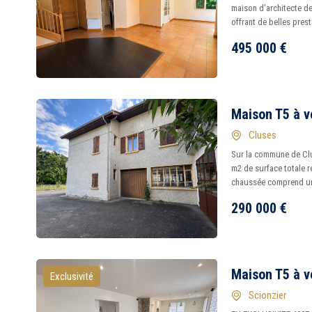
maison d’architecte de
offrant de belles presta
495 000
€
Maison T5 à v
Cluses
Sur la commune de Clu
m2 de surface totale ré
chaussée comprend une
290 000
€
Maison T5 à v
Exclusivité
Scionzier