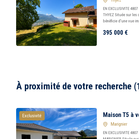
Thyez
EN EXCLUSIVITE 4807 
THYEZ Située sur les 
bénéficie d'une vue imp
395 000
€
À proximité de votre recherche (
Maison T5 à v
Exclusivité
Marignier
EN EXCLUSIVITE 4807 I
MARIGNIER Située sur