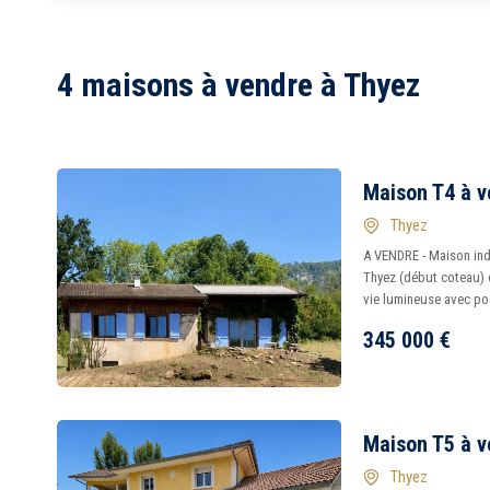
1
2
4 maisons à vendre à Thyez
3
4
5
6
7
8
Maison T4 à v
Thyez
A VENDRE - Maison ind
Thyez (début coteau) 
vie lumineuse avec poë
345 000
€
Maison T5 à v
Thyez