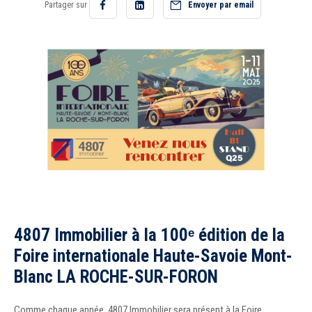
Partager sur
Envoyer par email
Partager
Partager
sur
sur
Recrutement
Facebook
LinkedIn
Accès extranet
4807 Immobilier à la 100ᵉ édition de la
Foire internationale Haute-Savoie Mont-
Blanc LA ROCHE-SUR-FORON
Comme chaque année, 4807 Immobilier sera présent à la Foire