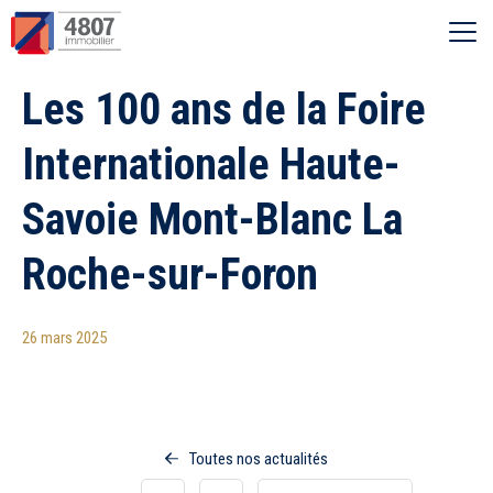
Ouvrir le menu
Les 100 ans de la Foire
Vente
Internationale Haute-
Location
Savoie Mont-Blanc La
Syndic
Roche-sur-Foron
Estimer
26 mars 2025
Nos agences
Toutes nos actualités
Recherche par ville