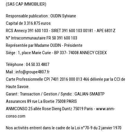
(SAS CAP IMMOBILIER)
Recrutement
Responsable publication : OUDIN Sylviane
Capital de 3.316.875 euros
RCS Annecy 391 600 103 - SIRET 391 600 103 00181 - APE 6831Z
Accès extranet
N° Intracommunautaire FR 50 391 600 103
Représentée par Madame OUDIN - Présidente
Siège : 1, place Marie Curie - BP 337- 74008 ANNECY CEDEX
Téléphone : 04.50.33.4807
Mail : info@groupe4807.fr
Carte Professionnelle CPI 7401 2016 000 013 466 délivrée par la CCI de
Haute Savoie.
Garant : Transaction / Gestion / Syndic : GALIAN-SMABTP
Assurances 89 rue La Boetie 75008 PARIS
ANMCONSO 25 allée Rose Dieng Duntz 75019 Paris
- www.anm-
conso.com
Nos activités entrent dans le cadre de la Loi n°70-9 du 2 janvier 1970