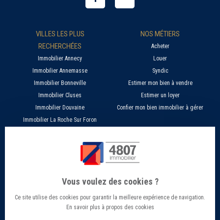
VILLES LES PLUS
NOS MÉTIERS
RECHERCHÉES
Acheter
Immobilier Annecy
Louer
Immobilier Annemasse
Syndic
Immobilier Bonneville
Estimer mon bien à vendre
Immobilier Cluses
Estimer un loyer
Immobilier Douvaine
Confier mon bien immobilier à gérer
Immobilier La Roche Sur Foron
À PROPOS
SERVICES EN LIGNE
Nos agences 4807
Estimer mon bien immobilier en ligne
Qui sommes nous ?
Candidature location
Vous voulez des cookies ?
Barème Gestion / Location
Recherche d'un bien par ville
Ce site utilise des cookies pour garantir la meilleure expérience de navigation.
Barème Transaction immobilière
Offres d’emploi - Recrutement
En savoir plus à propos des cookies
Contact
Conseils et Actualités