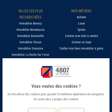
VILLES LES PLUS
NOS MÉTIERS
RECHERCHÉES
Acheter
Immobilier Annecy
Louer
Immobilier Annemasse
Syndic
Immobilier Bonneville
Estimer mon bien à vendre
Immobilier Cluses
Estimer un loyer
Immobilier Douvaine
Confier mon bien immobilier à gérer
Immobilier La Roche Sur Foron
À PROPOS
SERVICES EN LIGNE
Nos agences 4807
Estimer mon bien immobilier en ligne
Qui sommes nous ?
Candidature location
Vous voulez des cookies ?
Barème Gestion / Location
Recherche d'un bien par ville
Ce site utilise des cookies pour garantir la meilleure expérience de navigation.
Barème Transaction immobilière
Offres d’emploi - Recrutement
En savoir plus à propos des cookies
Contact
Conseils et Actualités
Mentions légales
Accès Extranet