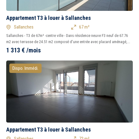
1
2
3
4
5
7
Appartement T3 à louer à Sallanches
Tous
Oui
Non
Sallanches
67 m²
Peu importe
Immédiatement
Sallanches - T3 de 67m² -centre ville - Dans résidence neuve F3 neuf de 67.76
m2 avec terrasse de 24.51 m2 composé d'une entrée avec placard aménagé,...
1 313
€
/mois
Balcon
Terrasse
Piscine
Garage
Parking
Chambre au rez-de-
Dispo. Immédi.
chaussée
Appartement T3 à louer à Sallanches
Sallanches
72 m²