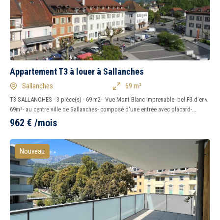
Appartement T3 à louer à Sallanches
Sallanches
69 m²
T3 SALLANCHES - 3 pièce(s) - 69 m2 - Vue Mont Blanc imprenable- bel F3 d'env.
69m²- au centre ville de Sallanches- composé d'une entrée avec placard-...
962
€
/mois
Nouveau
5 km
10 km
15 km
20 km