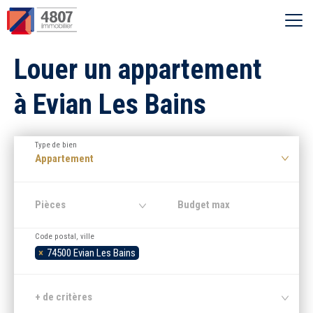
Ouvrir le menu
Louer un appartement
Vente
à Evian Les Bains
Location
Type de bien
Syndic
Appartement
Estimer
Pièces
Code postal, ville
Nos agences
×
74500 Evian Les Bains
Recherche par ville
+ de critères