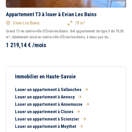
Appartement T3 à louer à Evian Les Bains
5 km
10 km
15 km
20 km
Evian Les Bains
79 m²
Grand T3 en centre-ville d'Évian-les-Bains - Bel appartement de type 3 de 79,50
m², idéalement situé en centre-ville d'Évian-les-Bains, à deux pas du...
1 219,14
€
/mois
1
2
3
4
5
7
Immobilier en Haute-Savoie
Tous
Oui
Non
Peu importe
Immédiatement
Louer un appartement à Sallanches
Louer un appartement à Annecy
Louer un appartement à Annemasse
Louer un appartement à Cluses
Louer un appartement à Scionzier
Louer un appartement à Meythet