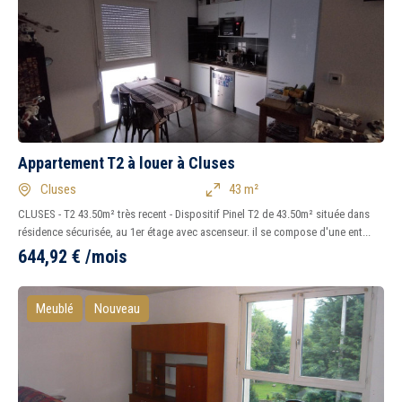
Appartement T2 à louer à Cluses
Cluses
43 m²
CLUSES - T2 43.50m² très recent - Dispositif Pinel T2 de 43.50m² située dans
résidence sécurisée, au 1er étage avec ascenseur. il se compose d'une ent...
644,92
€
/mois
Meublé
Nouveau