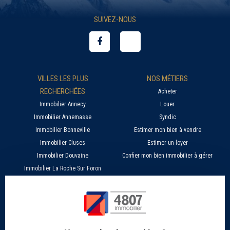
SUIVEZ-NOUS
VILLES LES PLUS
NOS MÉTIERS
RECHERCHÉES
Acheter
Immobilier Annecy
Louer
Immobilier Annemasse
Syndic
Immobilier Bonneville
Estimer mon bien à vendre
Immobilier Cluses
Estimer un loyer
Immobilier Douvaine
Confier mon bien immobilier à gérer
Immobilier La Roche Sur Foron
À PROPOS
SERVICES EN LIGNE
Nos agences 4807
Estimer mon bien immobilier en ligne
Qui sommes nous ?
Candidature location