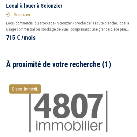
Local à louer à Scionzier
Scionzier
Local commercial ou stockage - Scionzier - proche de la route blanche, local a
usage commercial ou stockage de 98m² comprenant : une grande pièce prin...
715
€
/mois
À proximité de votre recherche (1)
5 km
10 km
15 km
20 km
Dispo. Immédi.
1
2
3
4
7
Peu importe
Immédiatement