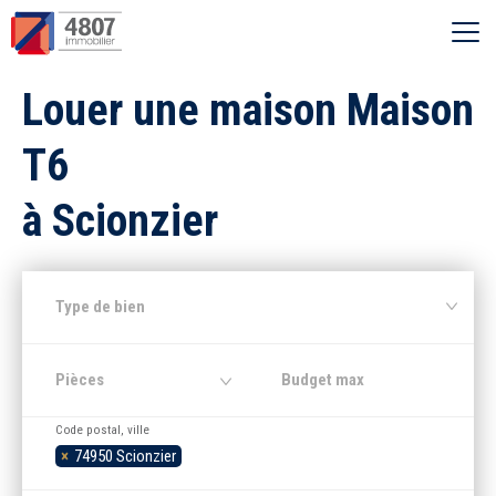
Ouvrir le menu
Louer une maison Maison
Vente
T6
Location
à Scionzier
Syndic
Type de bien
Estimer
Pièces
Nos agences
Code postal, ville
×
74950 Scionzier
Recherche par ville