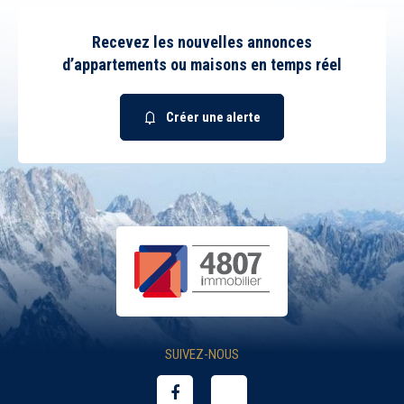
Recevez les nouvelles annonces
1
2
3
4
5
7
Tous
Oui
Non
d’appartements ou maisons en temps réel
Peu importe
Immédiatement
Créer une alerte
Balcon
Terrasse
Piscine
Garage
Parking
Chambre au rez-de-
chaussée
SUIVEZ-NOUS