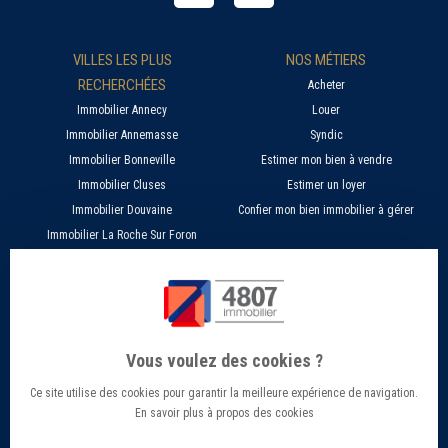
VILLES LES PLUS
NOS MÉTIERS
RECHERCHÉES
Acheter
Immobilier Annecy
Louer
Immobilier Annemasse
Syndic
Immobilier Bonneville
Estimer mon bien à vendre
Immobilier Cluses
Estimer un loyer
Immobilier Douvaine
Confier mon bien immobilier à gérer
Immobilier La Roche Sur Foron
À PROPOS
SERVICES EN LIGNE
Nos agences 4807
Estimer mon bien immobilier en ligne
Qui sommes nous ?
Candidature location
Vous voulez des cookies ?
Barème Gestion / Location
Recherche d'un bien par ville
Ce site utilise des cookies pour garantir la meilleure expérience de navigation.
Barème Transaction immobilière
Offres d’emploi - Recrutement
En savoir plus à propos des cookies
Contact
Conseils et Actualités