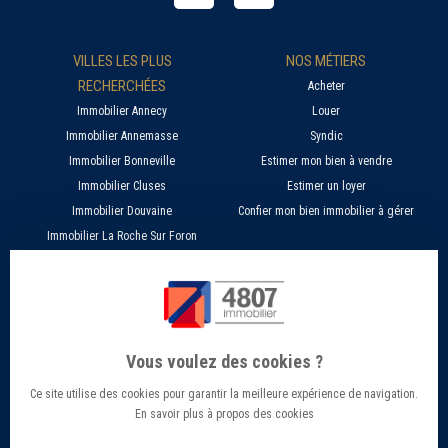
VILLES LES PLUS
NOS MÉTIERS
RECHERCHÉES
Acheter
Immobilier Annecy
Louer
Immobilier Annemasse
Syndic
Immobilier Bonneville
Estimer mon bien à vendre
Immobilier Cluses
Estimer un loyer
Immobilier Douvaine
Confier mon bien immobilier à gérer
Immobilier La Roche Sur Foron
À PROPOS
SERVICES EN LIGNE
Nos agences 4807
Estimer mon bien immobilier en ligne
Qui sommes nous ?
Candidature location
Vous voulez des cookies ?
Barème Gestion / Location
Recherche d'un bien par ville
Ce site utilise des cookies pour garantir la meilleure expérience de navigation.
Barème Transaction immobilière
Offres d’emploi - Recrutement
En savoir plus à propos des cookies
Contact
Conseils et Actualités