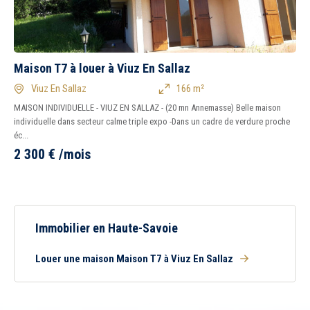
Tous
Oui
Non
1
2
3
4
5
7
Peu importe
Immédiatement
Maison T7 à louer à Viuz En Sallaz
Viuz En Sallaz
166 m²
Balcon
Terrasse
MAISON INDIVIDUELLE - VIUZ EN SALLAZ - (20 mn Annemasse) Belle maison
Piscine
Garage
individuelle dans secteur calme triple expo -Dans un cadre de verdure proche
Parking
Chambre au rez-de-
éc...
chaussée
2 300
€
/mois
Immobilier en Haute-Savoie
Louer une maison Maison T7 à Viuz En Sallaz