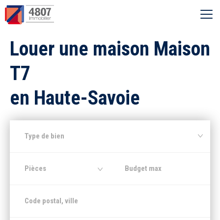
Ouvrir le menu
Louer une maison Maison
Vente
T7
Location
en Haute-Savoie
Syndic
Type de bien
Estimer
Pièces
Nos agences
Recherche par ville