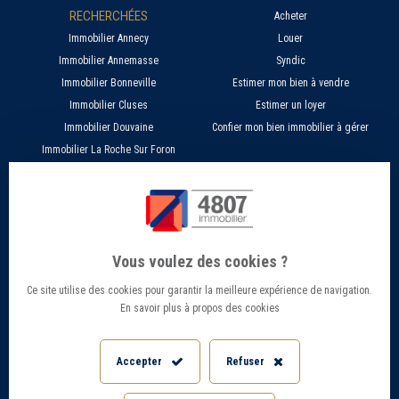
RECHERCHÉES
Acheter
Immobilier Annecy
Louer
Immobilier Annemasse
Syndic
Immobilier Bonneville
Estimer mon bien à vendre
Immobilier Cluses
Estimer un loyer
Immobilier Douvaine
Confier mon bien immobilier à gérer
Immobilier La Roche Sur Foron
À PROPOS
SERVICES EN LIGNE
Nos agences 4807
Estimer mon bien immobilier en ligne
Qui sommes nous ?
Candidature location
Vous voulez des cookies ?
Barème Gestion / Location
Recherche d'un bien par ville
Ce site utilise des cookies pour garantir la meilleure expérience de navigation.
Barème Transaction immobilière
Offres d’emploi - Recrutement
En savoir plus à propos des cookies
Contact
Conseils et Actualités
Mentions légales
Accès Extranet
Accepter
Refuser
Politique de confidentialité
Informations Géorisques
Paramétrer les cookies