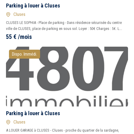
Parking à louer à Cluses
Cluses
CLUSES LE SOPHIA - Place de parking - Dans résidence sécurisée du centre
ville de CLUSES, place de parking en sous sol. Loyer : 50€ Charges : 5€. L...
55
€
/mois
Dispo. Immédi.
5 km
10 km
15 km
20 km
1
2
3
4
7
Peu importe
Immédiatement
Parking à louer à Cluses
Cluses
A LOUER GARAGE à CLUSES - Cluses - proche du quartier de la sardagne,