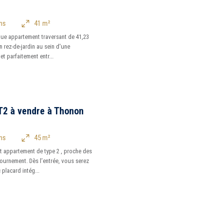
ns
41 m²
ue appartement traversant de 41,23
n rez-de-jardin au sein d'une
t parfaitement entr...
T2 à vendre à Thonon
ns
45 m²
 appartement de type 2 , proche des
urnement. Dès l’entrée, vous serez
 placard intég...