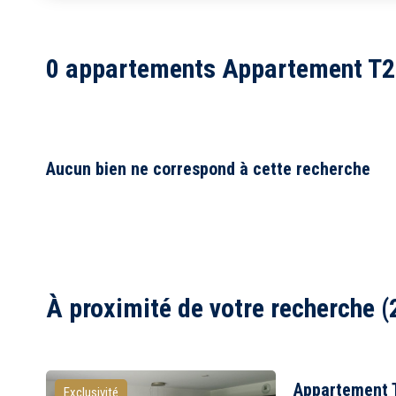
1
2
0 appartements Appartement T2 
3
4
5
6
7
8
Aucun bien ne correspond à cette recherche
À proximité de votre recherche (
Appartement 
Exclusivité