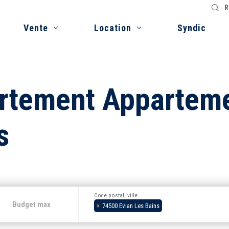
R
Vente
Location
Syndic
artement Appartem
s
Code postal, ville
×
74500 Evian Les Bains