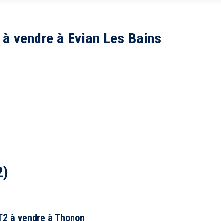
5 km
10 km
à vendre à Evian Les Bains
Tou
Balcon
2)
Piscine
Parking
T2 à vendre à Thonon