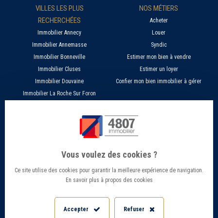
VILLES LES PLUS
NOS MÉTIERS
RECHERCHÉES
Acheter
Immobilier Annecy
Louer
Immobilier Annemasse
Syndic
Immobilier Bonneville
Estimer mon bien à vendre
Immobilier Cluses
Estimer un loyer
Immobilier Douvaine
Confier mon bien immobilier à gérer
Immobilier La Roche Sur Foron
À PROPOS
SERVICES EN LIGNE
Nos agences 4807
Estimer mon bien immobilier en ligne
Qui sommes nous ?
Candidature location
Vous voulez des cookies ?
Barème Gestion / Location
Recherche d'un bien par ville
Ce site utilise des cookies pour garantir la meilleure expérience de navigation.
Barème Transaction immobilière
Offres d’emploi - Recrutement
En savoir plus à propos des cookies
Contact
Conseils et Actualités
Mentions légales
Accès Extranet
Accepter
Refuser
Politique de confidentialité
Informations Géorisques