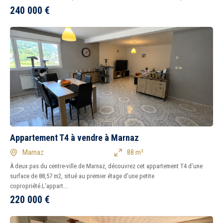
240 000
€
1
2
3
4
5
6
7
8
Tous
Ancien
Neuf
Balcon
Terrasse
Piscine
Garage
Parking
Chambre au rez-de-
chaussée
Appartement T4 à vendre à Marnaz
Marnaz
88 m²
À deux pas du centre-ville de Marnaz, découvrez cet appartement T4 d’une
surface de 88,57 m2, situé au premier étage d’une petite
copropriété.L’appart...
220 000
€