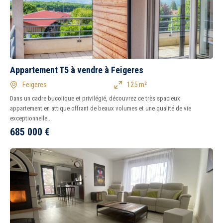
1
2
3
4
5
6
7
8
Appartement T5 à vendre à Feigeres
Tous
Ancien
Neuf
Feigeres
125 m²
Dans un cadre bucolique et privilégié, découvrez ce très spacieux
appartement en attique offrant de beaux volumes et une qualité de vie
Balcon
Terrasse
exceptionnelle...
Piscine
Garage
685 000
€
Parking
Chambre au rez-de-
chaussée