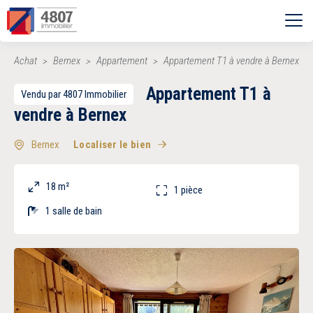
Ouvrir le menu
Achat
Bernex
Appartement
Appartement T1 à vendre à Bernex
Vente
Appartement T1 à
Vendu par 4807 Immobilier
Location
vendre à Bernex
Bernex
Localiser le bien
Syndic
18 m²
1 pièce
Estimer
1 salle de bain
Nos agences
Recherche par ville