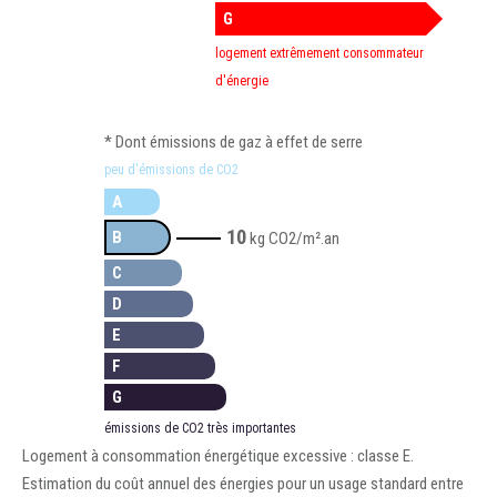
G
logement extrêmement consommateur
d'énergie
* Dont émissions de gaz à effet de serre
peu d'émissions de CO2
A
10
B
kg CO2/m².an
C
D
E
F
G
émissions de CO2 très importantes
Logement à consommation énergétique excessive : classe E.
Estimation du coût annuel des énergies pour un usage standard entre