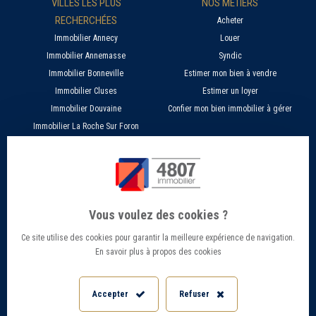
VILLES LES PLUS
NOS MÉTIERS
RECHERCHÉES
Acheter
Immobilier Annecy
Louer
Immobilier Annemasse
Syndic
Immobilier Bonneville
Estimer mon bien à vendre
Immobilier Cluses
Estimer un loyer
Immobilier Douvaine
Confier mon bien immobilier à gérer
Immobilier La Roche Sur Foron
À PROPOS
SERVICES EN LIGNE
Nos agences 4807
Estimer mon bien immobilier en ligne
Qui sommes nous ?
Candidature location
Vous voulez des cookies ?
Barème Gestion / Location
Recherche d'un bien par ville
Ce site utilise des cookies pour garantir la meilleure expérience de navigation.
Barème Transaction immobilière
Offres d’emploi - Recrutement
En savoir plus à propos des cookies
Contact
Conseils et Actualités
Mentions légales
Accès Extranet
Accepter
Refuser
Politique de confidentialité
Informations Géorisques
Paramétrer les cookies