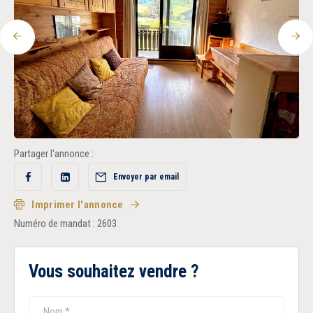
Recrutement
Précédent
Sui
Accès extranet
Partager l'annonce :
Envoyer par email
Partager
Partager
sur
sur
Facebook
LinkedIn
Imprimer l'annonce
Numéro de mandat : 2603
Vous souhaitez vendre ?