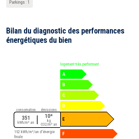
Parkings : 1
Bilan du diagnostic des performances
énergétiques du bien
logement très performant
A
B
C
D
consomation
émissions
10*
351
E
kg
kWh/m².an
CO2/m².an
152 kWh/m²/an d'énergie
F
finale