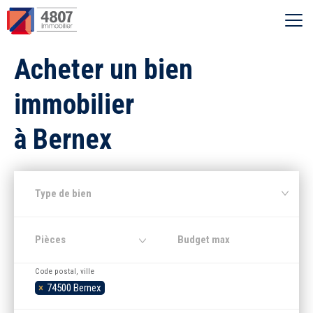
Ouvrir le menu
Acheter un bien
Vente
immobilier
Location
à Bernex
Syndic
Type de bien
Estimer
Pièces
Nos agences
Code postal, ville
×
74500 Bernex
Recherche par ville