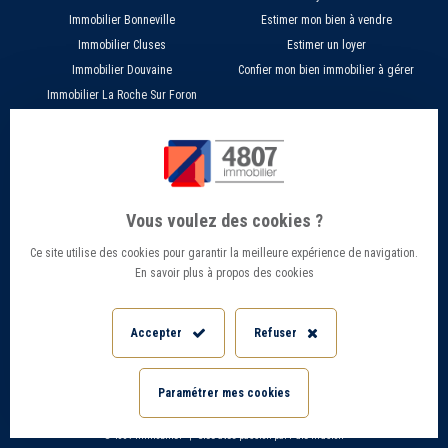
Immobilier Bonneville
Estimer mon bien à vendre
Immobilier Cluses
Estimer un loyer
Immobilier Douvaine
Confier mon bien immobilier à gérer
Immobilier La Roche Sur Foron
À PROPOS
SERVICES EN LIGNE
Nos agences 4807
Estimer mon bien immobilier en ligne
Qui sommes nous ?
Candidature location
Vous voulez des cookies ?
Barème Gestion / Location
Recherche d'un bien par ville
Ce site utilise des cookies pour garantir la meilleure expérience de navigation.
Barème Transaction immobilière
Offres d’emploi - Recrutement
En savoir plus à propos des cookies
Contact
Conseils et Actualités
Mentions légales
Accès Extranet
Accepter
Refuser
Politique de confidentialité
Informations Géorisques
Paramétrer les cookies
Paramétrer mes cookies
© 4807 Immobilier
Créé avec passion par Pure Illusion