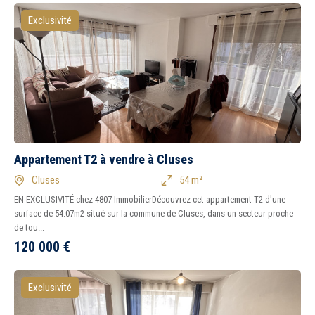
Exclusivité
Appartement T2 à vendre à Cluses
Cluses
54 m²
EN EXCLUSIVITÉ chez 4807 ImmobilierDécouvrez cet appartement T2 d'une
surface de 54.07m2 situé sur la commune de Cluses, dans un secteur proche
de tou...
120 000
€
5 km
10 km
15 km
20 km
Exclusivité