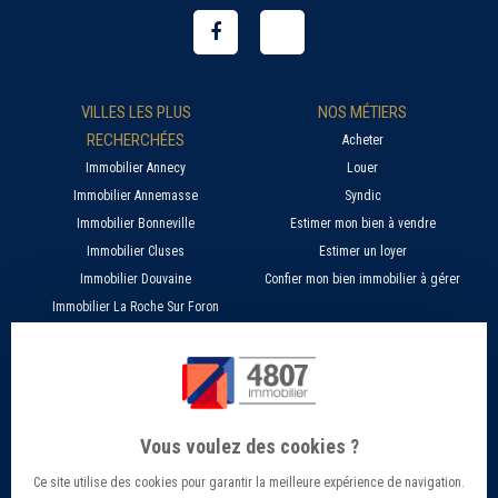
VILLES LES PLUS
NOS MÉTIERS
RECHERCHÉES
Acheter
Immobilier Annecy
Louer
Immobilier Annemasse
Syndic
Immobilier Bonneville
Estimer mon bien à vendre
Immobilier Cluses
Estimer un loyer
Immobilier Douvaine
Confier mon bien immobilier à gérer
Immobilier La Roche Sur Foron
À PROPOS
SERVICES EN LIGNE
Nos agences 4807
Estimer mon bien immobilier en ligne
Qui sommes nous ?
Candidature location
Vous voulez des cookies ?
Barème Gestion / Location
Recherche d'un bien par ville
Ce site utilise des cookies pour garantir la meilleure expérience de navigation.
Barème Transaction immobilière
Offres d’emploi - Recrutement