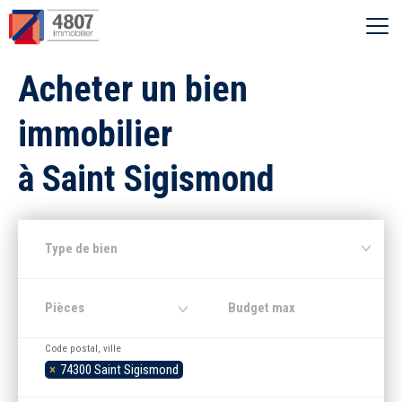
Ouvrir le menu
Acheter un bien
Vente
immobilier
Location
à Saint Sigismond
Syndic
Type de bien
Estimer
Pièces
Nos agences
Code postal, ville
×
74300 Saint Sigismond
Recherche par ville