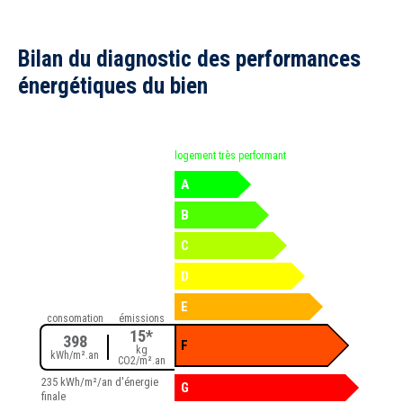
Bilan du diagnostic des performances
énergétiques du bien
logement très performant
A
B
C
D
E
consomation
émissions
15*
398
F
kg
kWh/m².an
CO2/m².an
235 kWh/m²/an d'énergie
G
finale