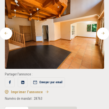
Recrutement
Accès extranet
Précédent
Sui
Partager l'annonce :
Envoyer par email
Partager
Partager
sur
sur
Facebook
LinkedIn
Imprimer l'annonce
Numéro de mandat : 28763