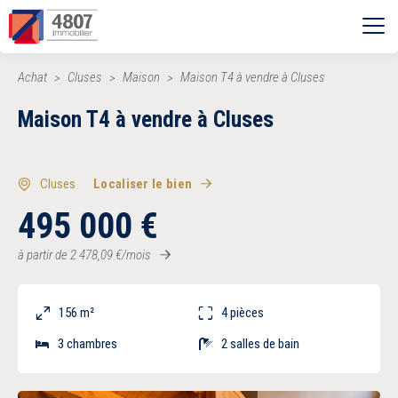
Ouvrir le menu
Achat
Cluses
Maison
Maison T4 à vendre à Cluses
Vente
Maison T4 à vendre à Cluses
Location
Cluses
Localiser le bien
Syndic
495 000
€
à partir de
2 478,09
€
/mois
Estimer
156 m²
4 pièces
Nos agences
3 chambres
2 salles de bain
Recherche par ville