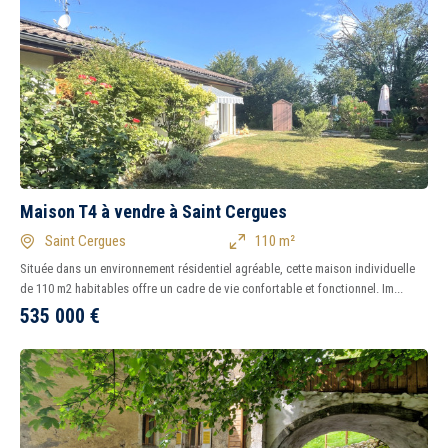
5 km
10 km
15 km
20 km
Maison T4 à vendre à Saint Cergues
Saint Cergues
110 m²
Située dans un environnement résidentiel agréable, cette maison individuelle
de 110 m2 habitables offre un cadre de vie confortable et fonctionnel. Im...
535 000
€
1
2
3
4
5
6
7
8
Tous
Ancien
Neuf
Balcon
Terrasse