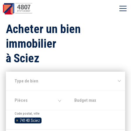
Ouvrir le menu
Acheter un bien
Vente
immobilier
Location
à Sciez
Syndic
Type de bien
Estimer
Pièces
Nos agences
Code postal, ville
×
74140 Sciez
Recherche par ville