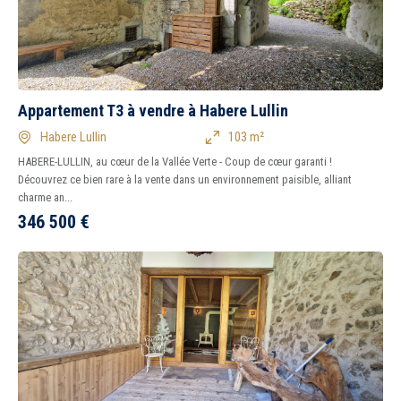
Piscine
Garage
Parking
Chambre au rez-de-
chaussée
Appartement T3 à vendre à Habere Lullin
Habere Lullin
103 m²
HABERE-LULLIN, au cœur de la Vallée Verte - Coup de cœur garanti !
Découvrez ce bien rare à la vente dans un environnement paisible, alliant
charme an...
346 500
€