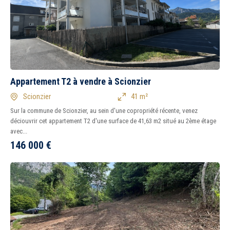
Appartement T2 à vendre à Scionzier
Scionzier
41 m²
Sur la commune de Scionzier, au sein d'une copropriété récente, venez
déciouvrir cet appartement T2 d'une surface de 41,63 m2 situé au 2ème étage
avec...
146 000
€