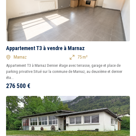
5 km
10 km
15 km
20 km
Appartement T3 à vendre à Marnaz
Marnaz
75 m²
Appartement T3 à Marnaz Dernier étage avec terrasse, garage et place de
parking privative.Situé sur la commune de Marnaz, au deuxième et dernier
éta...
1
2
3
4
5
6
7
8
276 500
€
Tous
Ancien
Neuf
Balcon
Terrasse
Piscine
Garage
Parking
Chambre au rez-de-
chaussée