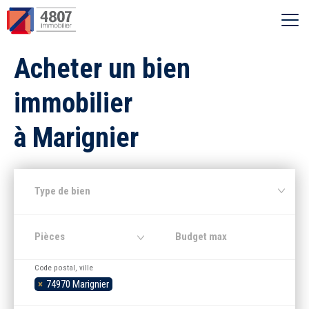
Ouvrir le menu
Acheter un bien
Vente
immobilier
Location
à Marignier
Syndic
Type de bien
Estimer
Pièces
Nos agences
Code postal, ville
×
74970 Marignier
Recherche par ville