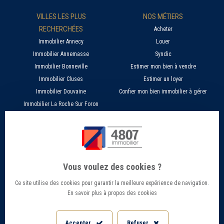
VILLES LES PLUS
NOS MÉTIERS
RECHERCHÉES
Acheter
Immobilier Annecy
Louer
Immobilier Annemasse
Syndic
Immobilier Bonneville
Estimer mon bien à vendre
Immobilier Cluses
Estimer un loyer
Immobilier Douvaine
Confier mon bien immobilier à gérer
Immobilier La Roche Sur Foron
À PROPOS
SERVICES EN LIGNE
Nos agences 4807
Estimer mon bien immobilier en ligne
Qui sommes nous ?
Candidature location
Vous voulez des cookies ?
Barème Gestion / Location
Recherche d'un bien par ville
Ce site utilise des cookies pour garantir la meilleure expérience de navigation.
Barème Transaction immobilière
Offres d’emploi - Recrutement
En savoir plus à propos des cookies
Contact
Conseils et Actualités
Mentions légales
Accès Extranet
Accepter
Refuser