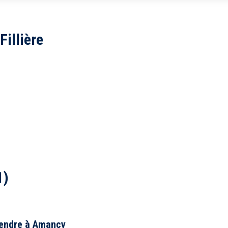
5 km
10 km
illière
Tou
Balcon
1)
Piscine
Parking
vendre à Amancy