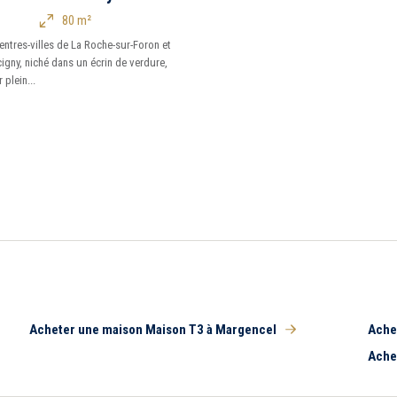
80 m²
ntres-villes de La Roche-sur-Foron et
cigny, niché dans un écrin de verdure,
plein...
Acheter une maison Maison T3 à Margencel
Ache
Ache