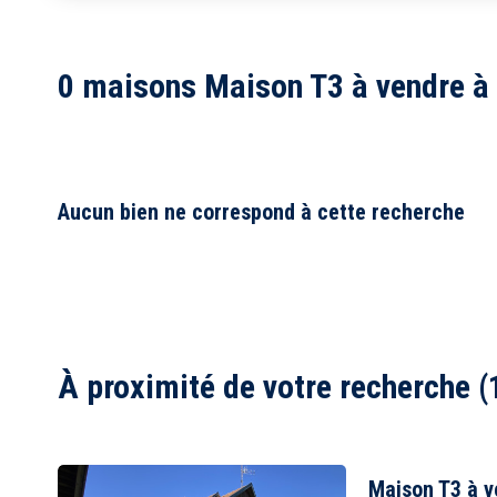
1
2
0 maisons Maison T3 à vendre à F
3
4
5
6
7
8
Aucun bien ne correspond à cette recherche
À proximité de votre recherche (
Maison T3 à 