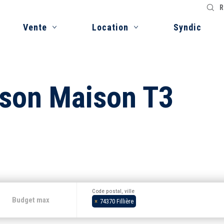
R
Vente
Location
Syndic
ison Maison T3
Code postal, ville
×
74370 Fillière