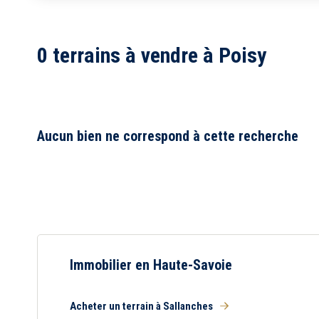
1
2
0 terrains à vendre à Poisy
3
4
5
6
7
8
Aucun bien ne correspond à cette recherche
Immobilier en Haute-Savoie
Acheter un terrain à Sallanches