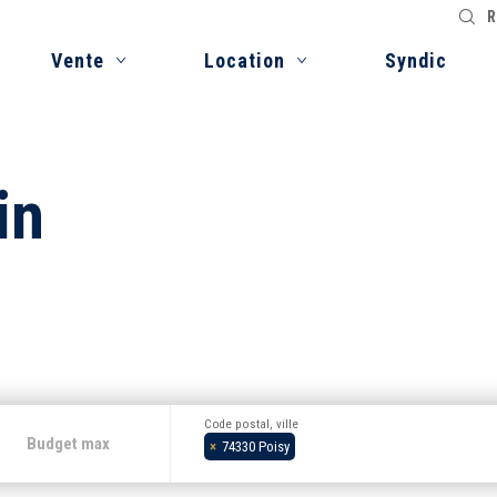
R
Vente
Location
Syndic
in
Code postal, ville
×
74330 Poisy