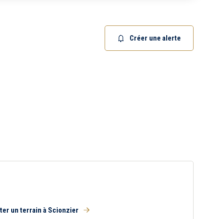
15 km
20 km
Créer une alerte
er un terrain à Scionzier