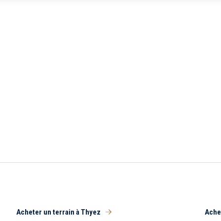
5 km
10 km
Acheter un terrain à Thyez
Achet