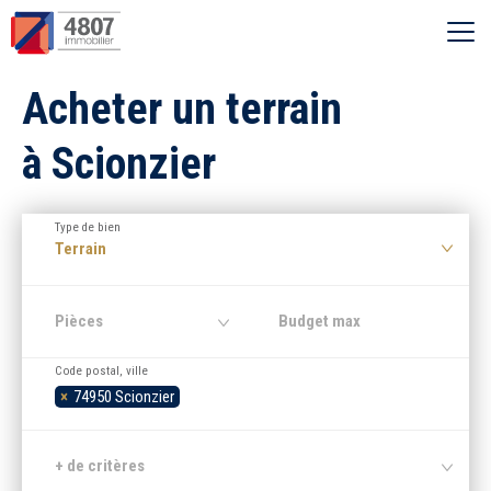
Ouvrir le menu
Acheter un terrain
Vente
à Scionzier
Location
Type de bien
Syndic
Terrain
Estimer
Pièces
Code postal, ville
Nos agences
×
74950 Scionzier
Recherche par ville
+ de critères