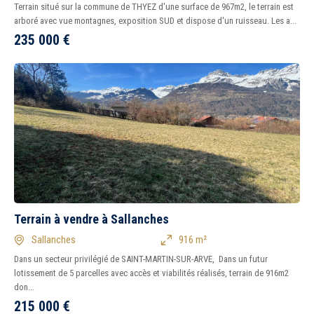
Terrain situé sur la commune de THYEZ d'une surface de 967m2, le terrain est
arboré avec vue montagnes, exposition SUD et dispose d'un ruisseau. Les a...
235 000
€
Terrain à vendre à Sallanches
5 km
10 km
15 km
20 km
Sallanches
916 m²
Dans un secteur privilégié de SAINT-MARTIN-SUR-ARVE, Dans un futur
1
2
3
4
5
6
7
8
lotissement de 5 parcelles avec accès et viabilités réalisés, terrain de 916m2
don...
215 000
€