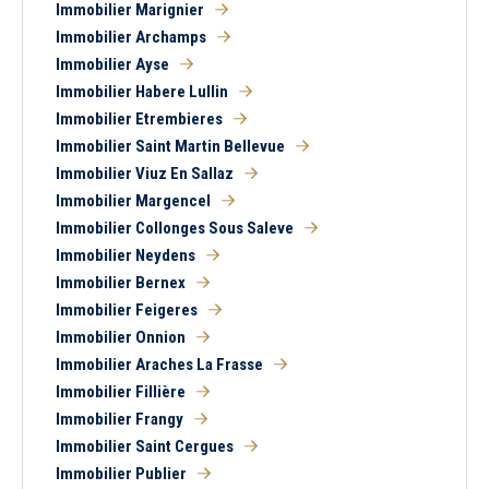
Tous
Ancien
Neuf
Immobilier Marignier
Immobilier Archamps
Immobilier Ayse
Balcon
Terrasse
Immobilier Habere Lullin
Piscine
Garage
Immobilier Etrembieres
Parking
Chambre au rez-de-
Immobilier Saint Martin Bellevue
chaussée
Immobilier Viuz En Sallaz
Immobilier Margencel
Immobilier Collonges Sous Saleve
Immobilier Neydens
Immobilier Bernex
Immobilier Feigeres
Immobilier Onnion
Immobilier Araches La Frasse
Immobilier Fillière
Immobilier Frangy
Immobilier Saint Cergues
Immobilier Publier