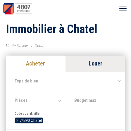
Ouvrir le menu
Immobilier à Chatel
Vente
Location
Haute-Savoie
Chatel
Acheter
Louer
Syndic
Type de bien
Estimer
Pièces
Nos agences
Code postal, ville
×
74390 Chatel
Recherche par ville