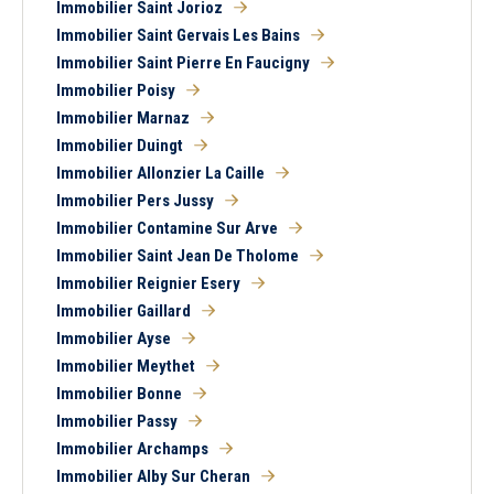
Immobilier Saint Jorioz
Immobilier Saint Gervais Les Bains
Immobilier Saint Pierre En Faucigny
Immobilier Poisy
Immobilier Marnaz
Immobilier Duingt
Immobilier Allonzier La Caille
Immobilier Pers Jussy
Immobilier Contamine Sur Arve
Immobilier Saint Jean De Tholome
5 km
10 km
15 km
20 km
Immobilier Reignier Esery
Immobilier Gaillard
Immobilier Ayse
Immobilier Meythet
Immobilier Bonne
Immobilier Passy
Immobilier Archamps
1
2
3
4
5
6
7
8
Immobilier Alby Sur Cheran
Tous
Ancien
Neuf