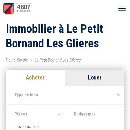
Ouvrir le menu
Immobilier à Le Petit
Vente
Bornand Les Glieres
Location
Haute-Savoie
Le Petit Bornand Les Glieres
Syndic
Acheter
Louer
Estimer
Type de bien
Nos agences
Pièces
Recherche par ville
Code postal, ville