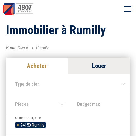
Ouvrir le menu
Immobilier à Rumilly
Vente
Location
Haute-Savoie
Rumilly
Acheter
Louer
Syndic
Type de bien
Estimer
Pièces
Nos agences
Code postal, ville
×
74150 Rumilly
Recherche par ville