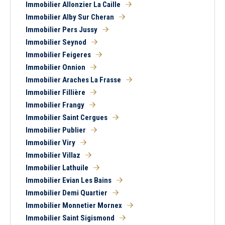
Tous
Ancien
Neuf
Immobilier Allonzier La Caille
Immobilier Alby Sur Cheran
Immobilier Pers Jussy
Balcon
Terrasse
Immobilier Seynod
Piscine
Garage
Immobilier Feigeres
Parking
Chambre au rez-de-
Immobilier Onnion
chaussée
Immobilier Araches La Frasse
Immobilier Fillière
Immobilier Frangy
Immobilier Saint Cergues
Immobilier Publier
Immobilier Viry
Immobilier Villaz
Immobilier Lathuile
Immobilier Evian Les Bains
Immobilier Demi Quartier
Immobilier Monnetier Mornex
Immobilier Saint Sigismond