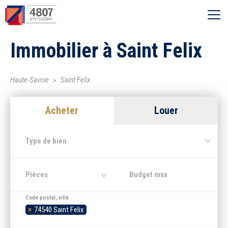
Ouvrir le menu
Immobilier à Saint Felix
Vente
Location
Haute-Savoie
Saint Felix
Acheter
Louer
Syndic
Type de bien
Estimer
Pièces
Nos agences
Code postal, ville
×
74540 Saint Felix
Recherche par ville