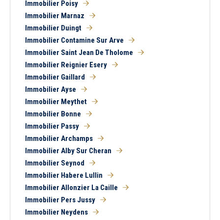
Immobilier Poisy
Immobilier Marnaz
Immobilier Duingt
Immobilier Contamine Sur Arve
Immobilier Saint Jean De Tholome
Immobilier Reignier Esery
Immobilier Gaillard
Immobilier Ayse
Immobilier Meythet
5 km
10 km
15 km
20 km
Immobilier Bonne
Immobilier Passy
Immobilier Archamps
Immobilier Alby Sur Cheran
Immobilier Seynod
Immobilier Habere Lullin
1
2
3
4
5
6
7
8
Immobilier Allonzier La Caille
Tous
Ancien
Neuf
Immobilier Pers Jussy
Immobilier Neydens