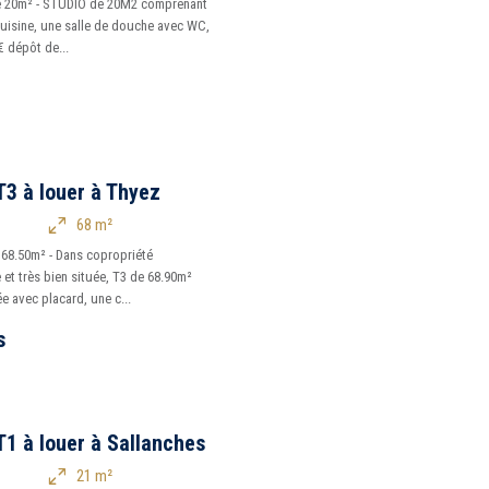
e 20m² - STUDIO de 20M2 comprenant
cuisine, une salle de douche avec WC,
€ dépôt de...
3 à louer à Thyez
68 m²
68.50m² - Dans copropriété
 et très bien située, T3 de 68.90m²
e avec placard, une c...
s
1 à louer à Sallanches
21 m²