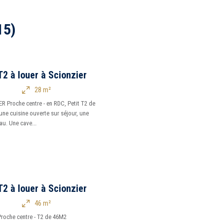
15)
2 à louer à Scionzier
28 m²
R Proche centre - en RDC, Petit T2 de
une cuisine ouverte sur séjour, une
au. Une cave...
2 à louer à Scionzier
46 m²
roche centre - T2 de 46M2