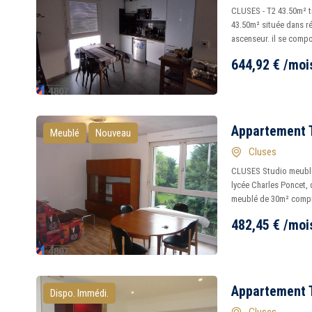
CLUSES - T2 43.50m² tr
43.50m² située dans r
ascenseur. il se compo
644,92
€
/moi
Appartement T
Meublé
Nouveau
Cluses
CLUSES Studio meublé
lycée Charles Poncet,
meublé de 30m² compre
482,45
€
/moi
Appartement T
Dispo. Immédi.