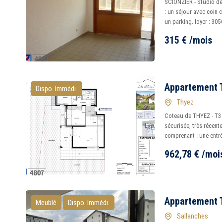
SCIONZIER - Studio d
: un séjour avec coin 
un parking. loyer : 305
315
€
/mois
Appartement T
Dispo. Immédi.
Thyez
Coteau de THYEZ - T3 
sécurisée, très récente
comprenant : une entré
962,78
€
/moi
Appartement T
Meublé
Dispo. Immédi.
Sallanches