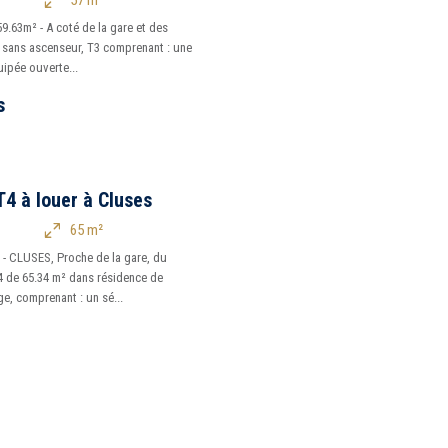
57 m²
59.63m² - A coté de la gare et des
 sans ascenseur, T3 comprenant : une
uipée ouverte...
s
4 à louer à Cluses
65 m²
- CLUSES, Proche de la gare, du
4 de 65.34 m² dans résidence de
e, comprenant : un sé...