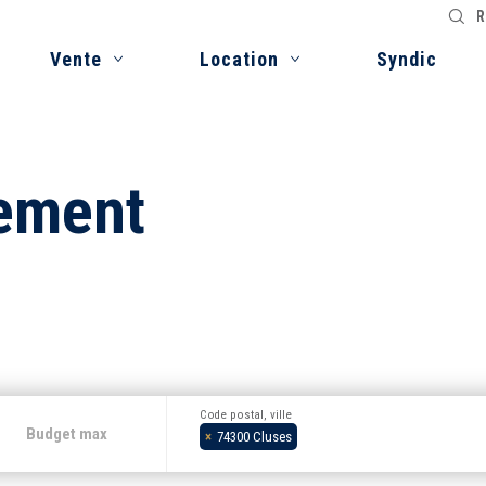
R
Vente
Location
Syndic
tement
Code postal, ville
×
74300 Cluses