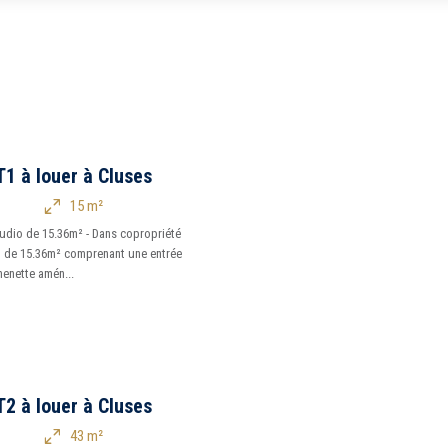
5 km
10 km
1 à louer à Cluses
15 m²
Studio de 15.36m² - Dans copropriété
Tous
io de 15.36m² comprenant une entrée
henette amén...
Peu
2 à louer à Cluses
43 m²