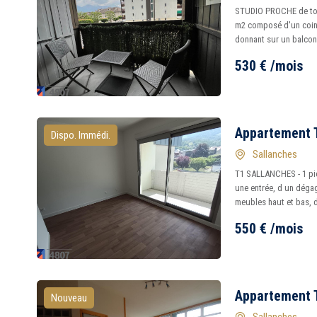
STUDIO PROCHE de tou
m2 composé d'un coin 
donnant sur un balcon
530
€
/mois
Appartement T
Dispo. Immédi.
Sallanches
T1 SALLANCHES - 1 pi
une entrée, d un dég
meubles haut et bas, d
550
€
/mois
Appartement T
Nouveau