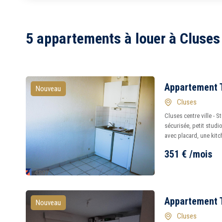
1
2
5 appartements à louer à Cluses
3
4
7
Appartement T
Nouveau
Cluses
Cluses centre ville - 
sécurisée, petit stud
avec placard, une kitc
351
€
/mois
Appartement T
Nouveau
Cluses