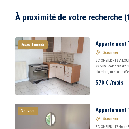
À proximité de votre recherche (
Appartement T
Dispo. Immédi.
Scionzier
SCIONZIER - T2 A LOUE
28.51m² comprenant : 
chambre, une salle d'e
570
€
/mois
Appartement T
Nouveau
Scionzier
SCIONZIER - T2 46m² P