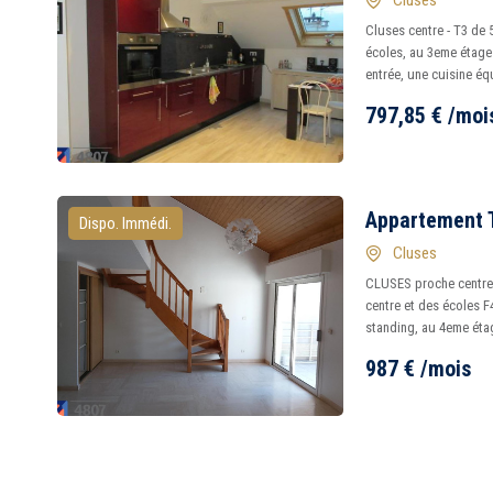
Cluses
Cluses centre - T3 de 
écoles, au 3eme étage
entrée, une cuisine éq
797,85
€
/moi
Appartement T
Dispo. Immédi.
Cluses
CLUSES proche centre 
centre et des écoles F
standing, au 4eme étag
987
€
/mois