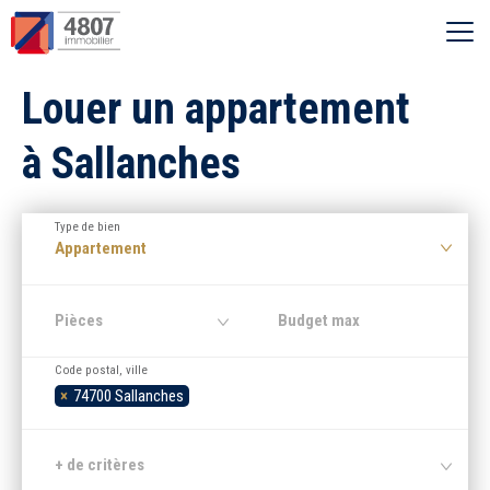
Ouvrir le menu
Louer un appartement
Vente
à Sallanches
Location
Type de bien
Syndic
Appartement
Estimer
Pièces
Code postal, ville
Nos agences
×
74700 Sallanches
Recherche par ville
+ de critères