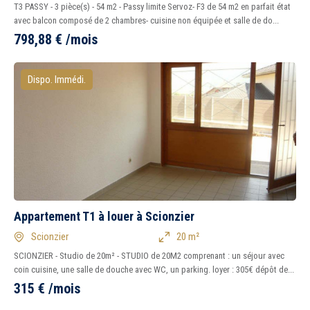
T3 PASSY - 3 pièce(s) - 54 m2 - Passy limite Servoz- F3 de 54 m2 en parfait état
avec balcon composé de 2 chambres- cuisine non équipée et salle de do...
798,88
€
/mois
5 km
10 km
15 km
20 km
Dispo. Immédi.
1
2
3
4
5
7
Tous
Oui
Non
Appartement T1 à louer à Scionzier
Peu importe
Immédiatement
Scionzier
20 m²
SCIONZIER - Studio de 20m² - STUDIO de 20M2 comprenant : un séjour avec
coin cuisine, une salle de douche avec WC, un parking. loyer : 305€ dépôt de...
315
€
/mois