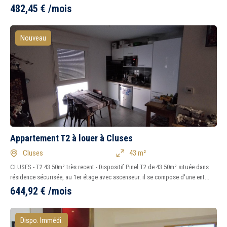
482,45
€
/mois
Nouveau
Appartement T2 à louer à Cluses
Cluses
43 m²
CLUSES - T2 43.50m² très recent - Dispositif Pinel T2 de 43.50m² située dans
résidence sécurisée, au 1er étage avec ascenseur. il se compose d'une ent...
644,92
€
/mois
Dispo. Immédi.