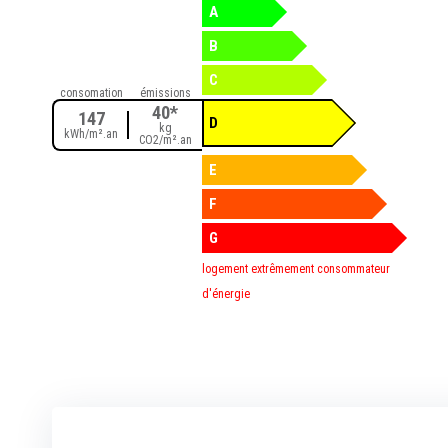
A
B
C
consomation
émissions
40*
147
D
kg
kWh/m².an
CO2/m².an
E
F
G
logement extrêmement consommateur
d'énergie