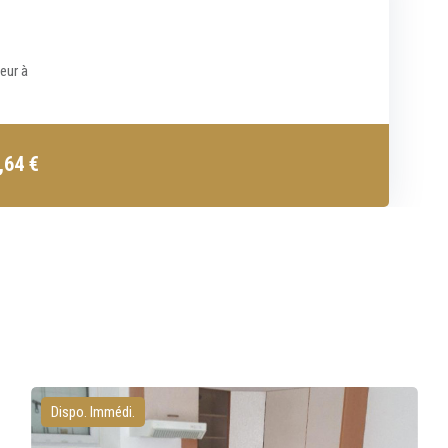
ieur à
6,64
€
Dispo. Immédi.