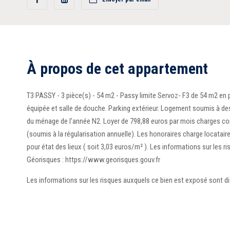
Partager
Partager
sur
sur
Facebook
LinkedIn
À propos de cet appartement
T3 PASSY - 3 pièce(s) - 54 m2 - Passy limite Servoz- F3 de 54 m2 en
équipée et salle de douche. Parking extérieur. Logement soumis à de
du ménage de l'année N2. Loyer de 798,88 euros par mois charges co
(soumis à la régularisation annuelle). Les honoraires charge locatair
pour état des lieux ( soit 3,03 euros/m² ). Les informations sur les r
Géorisques : https://www.georisques.gouv.fr
Les informations sur les risques auxquels ce bien est exposé sont d