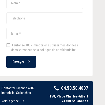
J’autorise 4807 Immobilier à utiliser mes données
dans le respect de la politique de confidentialité
Envoyer
04.50.58.4807
Contacter l'agence 4807
Immobilier Sallanches :
158, Place Charles-Albert
Voir l'agence
74700
Sallanches