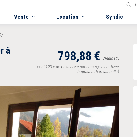
R
Vente
Location
Syndic
sy
r à
798,88
€
/mois CC
dont 120
€
de provisions pour charges locatives
(régularisation annuelle)