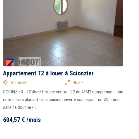
Appartement T2 à louer à Scionzier
A
Scionzier
46 m²
SCIONZIER - T2 46m² Proche centre - T2 de 46M2 comprenant : une
C
entrée avec placard - une cuisine ouverte sur séjour - un WC - une
s
salle de douche - u...
c
604,57
€
/mois
6