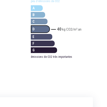
peu d'émissions de CO2
A
B
C
40
D
kg CO2/m².an
E
F
G
émissions de CO2 très importantes