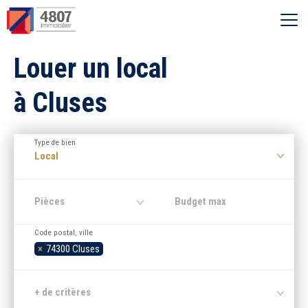
Ouvrir le menu
Louer un local
Vente
à Cluses
Location
Type de bien
Syndic
Local
Estimer
Pièces
Code postal, ville
Nos agences
×
74300 Cluses
Recherche par ville
+ de critères