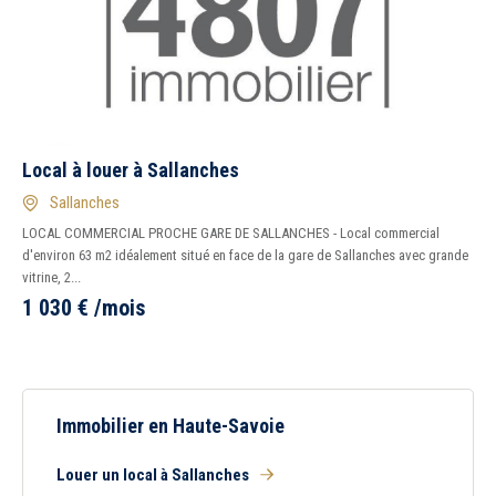
5 km
10 km
15 km
20 km
Local à louer à Sallanches
1
2
3
4
7
Sallanches
LOCAL COMMERCIAL PROCHE GARE DE SALLANCHES - Local commercial
d'environ 63 m2 idéalement situé en face de la gare de Sallanches avec grande
Peu importe
Immédiatement
vitrine, 2...
1 030
€
/mois
Immobilier en Haute-Savoie
Louer un local à Sallanches