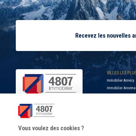
Recevez les nouvelles 
VILLES LES PL
Immobilier Annecy
Immobilier Annema
Immobilier Bonnevil
Immobilier Cluses
Immobilier Douvain
SUIVEZ-NOUS
Immobilier La Roch
Vous voulez des cookies ?