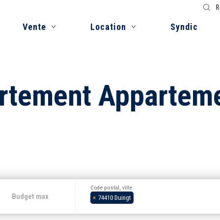
R
Vente
Location
Syndic
artement Appartem
Code postal, ville
×
74410 Duingt