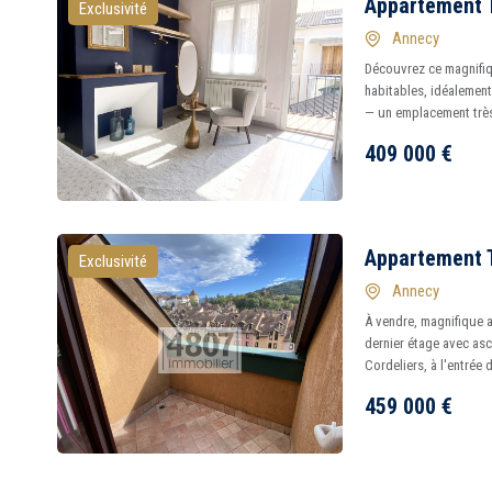
Appartement 
Exclusivité
Annecy
Découvrez ce magnifi
habitables, idéalement 
— un emplacement très
409 000
€
Appartement 
Exclusivité
Annecy
À vendre, magnifique 
dernier étage avec asc
Cordeliers, à l'entrée de
459 000
€