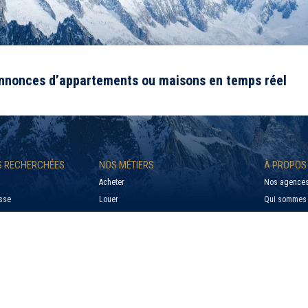
annonces d’appartements ou maisons en temps réel
US RECHERCHÉES
NOS MÉTIERS
À PROPOS
Acheter
Nos agences
sse
Louer
Qui sommes 
le
Syndic
Barème Gesti
Estimer mon bien à vendre
Barème Tran
e
Estimer un loyer
Contact
e Sur Foron
Confier mon bien immobilier à gérer
Mentions lég
Politique de 
Paramétrer l