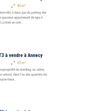
83 m²
ntre-ville, à deux pas du parking des
e spacieux appartement de type 3
.Le bien se com...
T3 à vendre à Annecy
63 m²
 copropriété de standing, au calme,
c arboré, dans l’un des quartiers les
cy-le-Vieux...