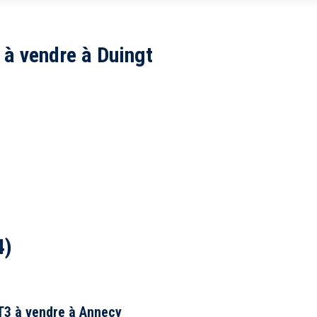
5 km
10 km
à vendre à Duingt
Tou
Balcon
4)
Piscine
Parking
T3 à vendre à Annecy