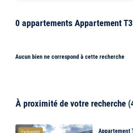
1
2
0 appartements Appartement T3 
3
4
5
6
7
8
Aucun bien ne correspond à cette recherche
À proximité de votre recherche (
Appartement 
Exclusivité