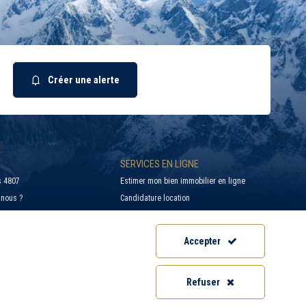
Créer une alerte
SERVICES EN LIGNE
 4807
Estimer mon bien immobilier en ligne
nous ?
Candidature location
on / Location
Recherche d'un bien par ville
saction immobilière
Offres d’emploi - Recrutement
Accepter
Conseils et Actualités
ales
Accès Extranet
Refuser
confidentialité
Informations Géorisques
es cookies