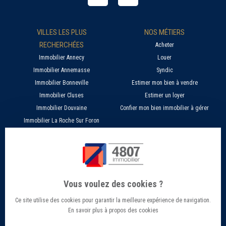
VILLES LES PLUS
NOS MÉTIERS
RECHERCHÉES
Acheter
Immobilier Annecy
Louer
Immobilier Annemasse
Syndic
Immobilier Bonneville
Estimer mon bien à vendre
Immobilier Cluses
Estimer un loyer
Immobilier Douvaine
Confier mon bien immobilier à gérer
Immobilier La Roche Sur Foron
À PROPOS
SERVICES EN LIGNE
Nos agences 4807
Estimer mon bien immobilier en ligne
Qui sommes nous ?
Candidature location
Vous voulez des cookies ?
Barème Gestion / Location
Recherche d'un bien par ville
Ce site utilise des cookies pour garantir la meilleure expérience de navigation.
Barème Transaction immobilière
Offres d’emploi - Recrutement
En savoir plus à propos des cookies
Contact
Conseils et Actualités