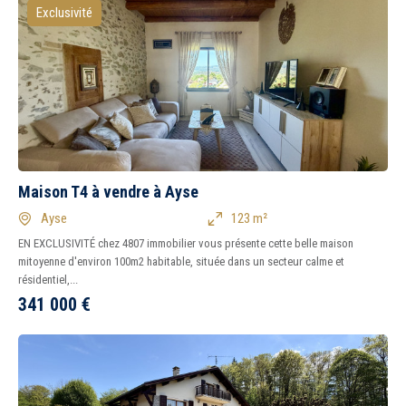
Exclusivité
Maison T4 à vendre à Ayse
5 km
10 km
15 km
20 km
Ayse
123 m²
EN EXCLUSIVITÉ chez 4807 immobilier vous présente cette belle maison
1
2
3
4
5
6
7
8
mitoyenne d'environ 100m2 habitable, située dans un secteur calme et
résidentiel,...
341 000
€