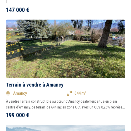
l...
147 000
€
5 km
10 km
15 km
20 km
1
2
3
4
5
6
7
8
Terrain à vendre à Amancy
Amancy
644 m²
À vendre Terrain constructible au cœur d’AmancyIdéalement situé en plein
centre d’Amancy, ce terrain de 644 m2 en zone UC, avec un CES 0,25% représe...
199 000
€