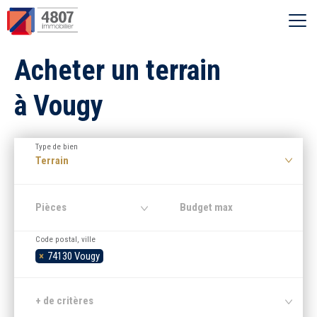
Ouvrir le menu
Acheter un terrain
Vente
à Vougy
Location
Type de bien
Syndic
Terrain
Estimer
Pièces
Code postal, ville
Nos agences
×
74130 Vougy
Recherche par ville
+ de critères