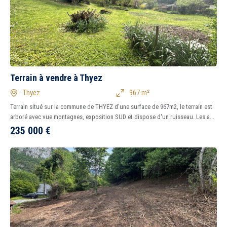
Terrain à vendre à Thyez
Thyez
967 m²
Terrain situé sur la commune de THYEZ d'une surface de 967m2, le terrain est
arboré avec vue montagnes, exposition SUD et dispose d'un ruisseau. Les a...
235 000
€