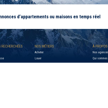
annonces d’appartements ou maisons en temps réel
US RECHERCHÉES
NOS MÉTIERS
À PROPOS
Acheter
Nos agences
sse
Louer
Qui sommes 
le
Syndic
Barème Gesti
Estimer mon bien à vendre
Barème Tran
e
Estimer un loyer
Contact
e Sur Foron
Confier mon bien immobilier à gérer
Mentions lég
Politique de 
Paramétrer l