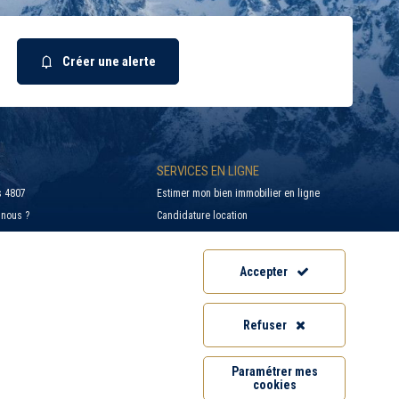
Créer une alerte
SERVICES EN LIGNE
 4807
Estimer mon bien immobilier en ligne
nous ?
Candidature location
on / Location
Recherche d'un bien par ville
saction immobilière
Offres d’emploi - Recrutement
Accepter
Conseils et Actualités
ales
Accès Extranet
Refuser
confidentialité
Informations Géorisques
es cookies
Paramétrer mes
cookies