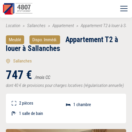
Ouvrir le menu
Location
Sallanches
Appartement
Appartement T2 à louer à Sall
Vente
Appartement T2 à
Meublé
Dispo. Immédi.
Location
louer à Sallanches
Sallanches
Syndic
747
€
/mois CC
Estimer
dont 40
€
de provisions pour charges locatives (régularisation annuelle)
2 pièces
Nos agences
1 chambre
1 salle de bain
Recherche par ville