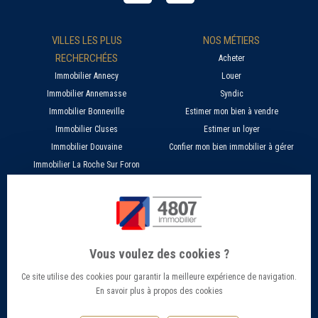
VILLES LES PLUS
NOS MÉTIERS
RECHERCHÉES
Acheter
Immobilier Annecy
Louer
Immobilier Annemasse
Syndic
Immobilier Bonneville
Estimer mon bien à vendre
Immobilier Cluses
Estimer un loyer
Immobilier Douvaine
Confier mon bien immobilier à gérer
Immobilier La Roche Sur Foron
À PROPOS
SERVICES EN LIGNE
Nos agences 4807
Estimer mon bien immobilier en ligne
Qui sommes nous ?
Candidature location
Vous voulez des cookies ?
Barème Gestion / Location
Recherche d'un bien par ville
Ce site utilise des cookies pour garantir la meilleure expérience de navigation.
Barème Transaction immobilière
Offres d’emploi - Recrutement
En savoir plus à propos des cookies
Contact
Conseils et Actualités
Mentions légales
Accès Extranet