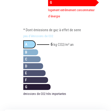
G
logement extrêmement consommateur
d'énergie
* Dont émissions de gaz à effet de serre
peu d'émissions de CO2
6
A
kg CO2/m².an
B
C
D
E
F
G
émissions de CO2 très importantes