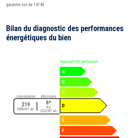
garantie est de 1414€
Bilan du diagnostic des performances
énergétiques du bien
logement très performant
A
B
C
consomation
émissions
6*
219
D
kg
kWh/m².an
CO2/m².an
E
F