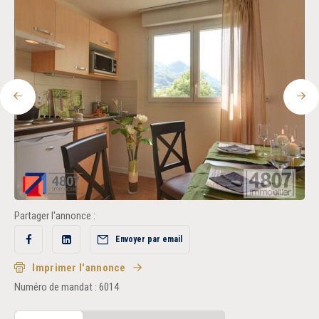
Recrutement
Accès extranet
Précédent
Sui
Partager l'annonce :
Envoyer par email
Partager
Partager
sur
sur
Facebook
LinkedIn
Imprimer l'annonce
Numéro de mandat : 6014