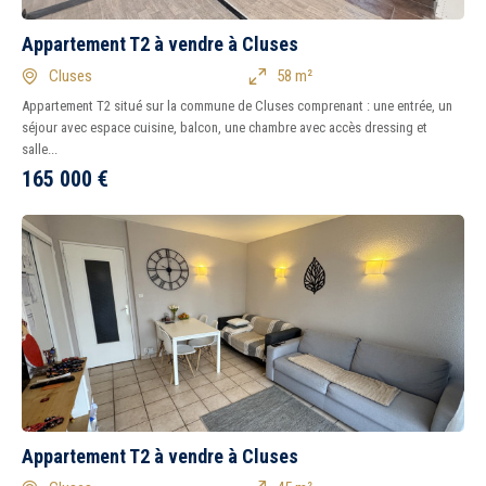
Appartement T2 à vendre à Cluses
5 km
10 km
15 km
20 km
Cluses
58 m²
Appartement T2 situé sur la commune de Cluses comprenant : une entrée, un
séjour avec espace cuisine, balcon, une chambre avec accès dressing et
salle...
1
2
3
4
5
6
7
8
165 000
€
Tous
Ancien
Neuf
Appartement T2 à vendre à Cluses