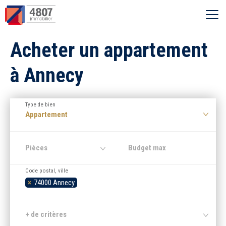
Ouvrir le menu
Acheter un appartement
Vente
à Annecy
Location
Type de bien
Syndic
Appartement
Estimer
Pièces
Code postal, ville
Nos agences
×
74000 Annecy
Recherche par ville
+ de critères