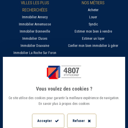
VILLES LES PLUS
NOS MÉTIERS
RECHERCHÉES
Acheter
Immobilier Annecy
Louer
Immobilier Annemasse
Syndic
Immobilier Bonneville
Estimer mon bien à vendre
Immobilier Cluses
Estimer un loyer
Immobilier Douvaine
Confier mon bien immobilier à gérer
Immobilier La Roche Sur Foron
À PROPOS
SERVICES EN LIGNE
Nos agences 4807
Estimer mon bien immobilier en ligne
Qui sommes nous ?
Candidature location
Vous voulez des cookies ?
Barème Gestion / Location
Recherche d'un bien par ville
Ce site utilise des cookies pour garantir la meilleure expérience de navigation.
Barème Transaction immobilière
Offres d’emploi - Recrutement
En savoir plus à propos des cookies
Contact
Conseils et Actualités
Mentions légales
Accès Extranet
Accepter
Refuser
Politique de confidentialité
Informations Géorisques