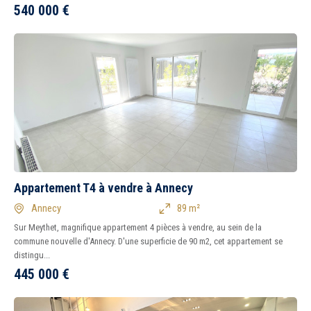
540 000
€
1
2
3
4
5
6
7
8
Tous
Ancien
Neuf
Appartement T4 à vendre à Annecy
Annecy
89 m²
Sur Meythet, magnifique appartement 4 pièces à vendre, au sein de la
commune nouvelle d'Annecy. D'une superficie de 90 m2, cet appartement se
distingu...
445 000
€