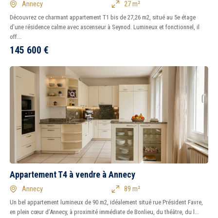
Annecy
27 m²
Découvrez ce charmant appartement T1 bis de 27,26 m2, situé au 5e étage
d’une résidence calme avec ascenseur à Seynod. Lumineux et fonctionnel, il
off...
145 600
€
Appartement T4 à vendre à Annecy
Annecy
89 m²
5 km
10 km
15 km
20 km
Un bel appartement lumineux de 90 m2, idéalement situé rue Président Favre,
en plein cœur d’Annecy, à proximité immédiate de Bonlieu, du théâtre, du l...