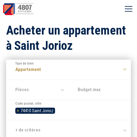
Ouvrir le menu
Acheter un appartement
Vente
à Saint Jorioz
Location
Type de bien
Syndic
Appartement
Estimer
Pièces
Code postal, ville
Nos agences
×
74410 Saint Jorioz
Recherche par ville
+ de critères