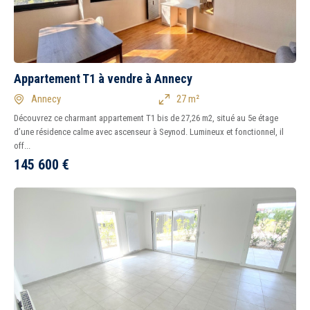
Appartement T1 à vendre à Annecy
Annecy
27 m²
Découvrez ce charmant appartement T1 bis de 27,26 m2, situé au 5e étage
d’une résidence calme avec ascenseur à Seynod. Lumineux et fonctionnel, il
off...
145 600
€
5 km
10 km
15 km
20 km
1
2
3
4
5
6
7
8