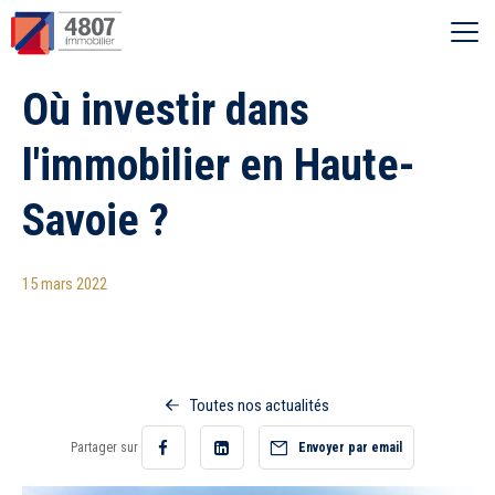
Ouvrir le menu
Où investir dans
Vente
l'immobilier en Haute-
Location
Savoie ?
Syndic
15 mars 2022
Estimer
Nos agences
Toutes nos actualités
Partager sur
Envoyer par email
Partager
Partager
Recherche par ville
sur
sur
Facebook
LinkedIn