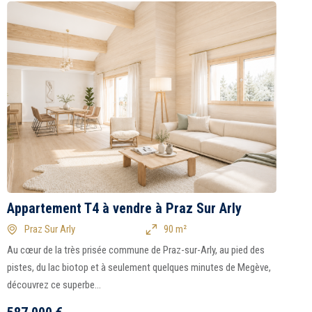
Appartement T4 à vendre à Praz Sur Arly
A
Praz Sur Arly
90 m²
Au cœur de la très prisée commune de Praz-sur-Arly, au pied des
A
pistes, du lac biotop et à seulement quelques minutes de Megève,
c
découvrez ce superbe...
ha