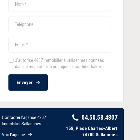
J’autorise 4807 Immobilier à utiliser mes données
dans le respect de la politique de confidentialité
Envoyer
04.50.58.4807
Contacter l'agence 4807
Immobilier Sallanches :
158, Place Charles-Albert
Voir l'agence
74700
Sallanches