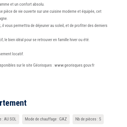
gamme et un confort absolu.
e pièce de vie ouverte sur une cuisine moderne et équipée, cet
agne.
il vous permettra de déjeuner au soleil, et de profiter des derniers
 le bien idéal pour se retrouver en famille hiver ou été.
sement locatif.
isponibles sur le site Géorisques : www.georisques.gouv.fr
artement
e : AU SOL
Mode de chauffage : GAZ
Nb de pièces : 5