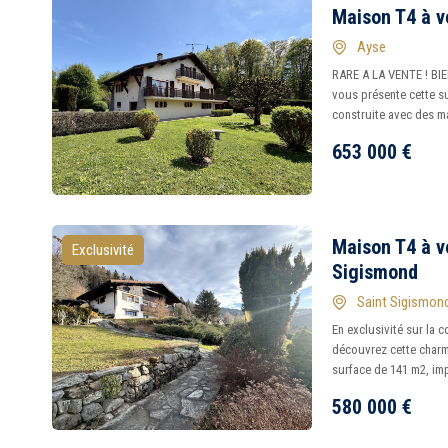
Maison T4 à v
Ayse
RARE A LA VENTE ! BI
vous présente cette s
construite avec des m
653 000
€
Maison T4 à v
Exclusivité
Sigismond
Saint Sigismon
En exclusivité sur la
découvrez cette charm
surface de 141 m2, impl
580 000
€