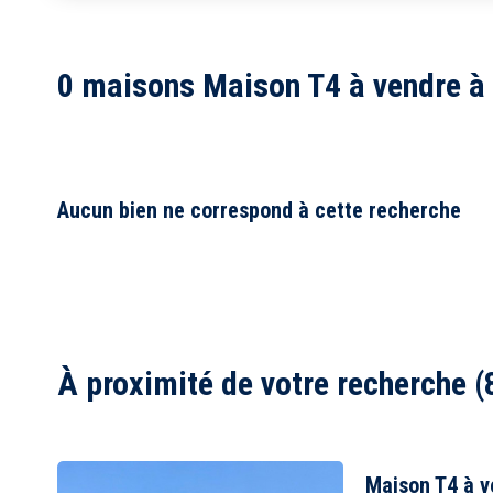
1
2
0 maisons Maison T4 à vendre à
3
4
5
6
7
8
Aucun bien ne correspond à cette recherche
À proximité de votre recherche (
Maison T4 à v