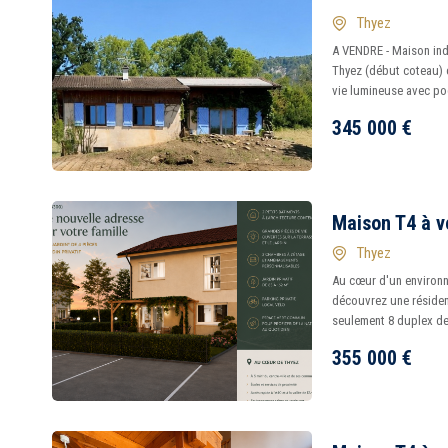
Thyez
A VENDRE - Maison ind
Thyez (début coteau) 
vie lumineuse avec poë
345 000
€
Maison T4 à v
Thyez
Au cœur d'un environn
découvrez une résiden
seulement 8 duplex de 
355 000
€