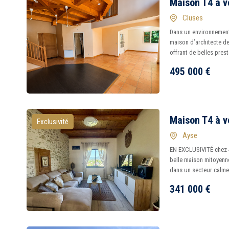
Maison T4 à v
Cluses
Dans un environnement
maison d’architecte de
offrant de belles presta
495 000
€
Maison T4 à v
Exclusivité
Ayse
EN EXCLUSIVITÉ chez 4
belle maison mitoyenn
dans un secteur calme e
341 000
€