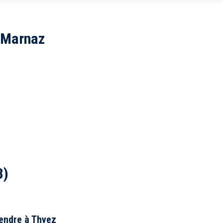
5 km
10 km
 Marnaz
Tou
Balcon
8)
Piscine
Parking
endre à Thyez