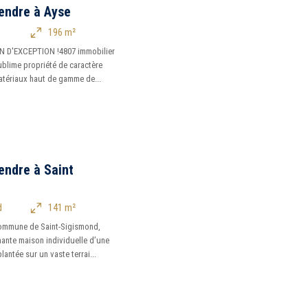
endre à Ayse
196 m²
EN D'EXCEPTION !4807 immobilier
ublime propriété de caractère
atériaux haut de gamme de...
endre à Saint
d
141 m²
 commune de Saint-Sigismond,
ante maison individuelle d’une
antée sur un vaste terrai...