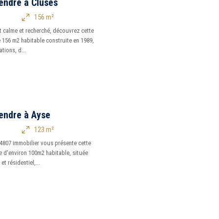
endre à Cluses
156 m²
 calme et recherché, découvrez cette
 156 m2 habitable construite en 1989,
tions, d...
endre à Ayse
123 m²
807 immobilier vous présente cette
e d'environ 100m2 habitable, située
t résidentiel,...