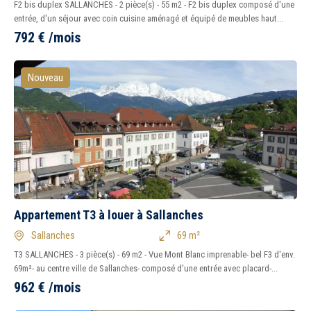
F2 bis duplex SALLANCHES - 2 pièce(s) - 55 m2 - F2 bis duplex composé d'une
entrée, d'un séjour avec coin cuisine aménagé et équipé de meubles haut...
792
€
/mois
5 km
10 km
15 km
20 km
Nouveau
1
2
3
4
5
7
Tous
Oui
Non
Appartement T3 à louer à Sallanches
Peu importe
Immédiatement
Sallanches
69 m²
T3 SALLANCHES - 3 pièce(s) - 69 m2 - Vue Mont Blanc imprenable- bel F3 d'env.
69m²- au centre ville de Sallanches- composé d'une entrée avec placard-...
962
€
/mois