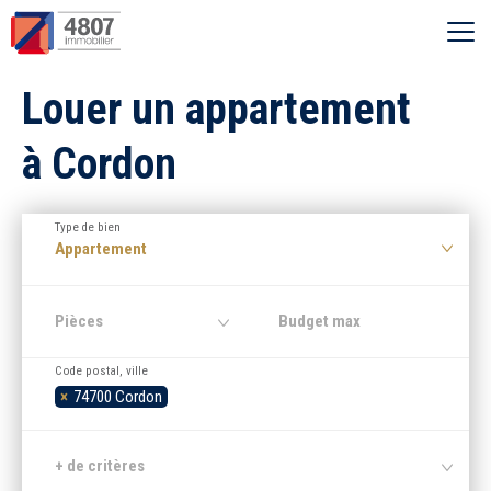
Ouvrir le menu
Louer un appartement
Vente
à Cordon
Location
Type de bien
Syndic
Appartement
Estimer
Pièces
Code postal, ville
Nos agences
×
74700 Cordon
Recherche par ville
+ de critères